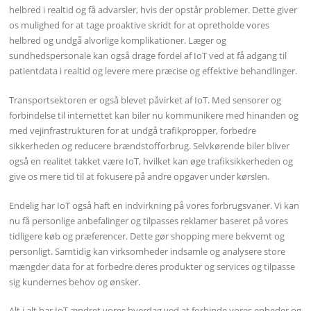
helbred i realtid og få advarsler, hvis der opstår problemer. Dette giver
os mulighed for at tage proaktive skridt for at opretholde vores
helbred og undgå alvorlige komplikationer. Læger og
sundhedspersonale kan også drage fordel af IoT ved at få adgang til
patientdata i realtid og levere mere præcise og effektive behandlinger.
Transportsektoren er også blevet påvirket af IoT. Med sensorer og
forbindelse til internettet kan biler nu kommunikere med hinanden og
med vejinfrastrukturen for at undgå trafikpropper, forbedre
sikkerheden og reducere brændstofforbrug. Selvkørende biler bliver
også en realitet takket være IoT, hvilket kan øge trafiksikkerheden og
give os mere tid til at fokusere på andre opgaver under kørslen.
Endelig har IoT også haft en indvirkning på vores forbrugsvaner. Vi kan
nu få personlige anbefalinger og tilpasses reklamer baseret på vores
tidligere køb og præferencer. Dette gør shopping mere bekvemt og
personligt. Samtidig kan virksomheder indsamle og analysere store
mængder data for at forbedre deres produkter og services og tilpasse
sig kundernes behov og ønsker.
Alt i alt har IoT ændret vores hverdag ved at forbinde vores enheder og