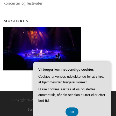
Koncerter og festivaler
MUSICALS
Vi bruger kun nødvendige cookies
Cookies anvendes udelukkende for at sikre,
at hjemmesiden fungerer korrekt.
Disse cookies sættes af os og slettes
automatisk, når din session slutter eller efter
Copyright © 2026 Kvarterhuset. Alle rettigheder forbeholdes.
kort tid.
Screenr parallax theme
af FameThemes
OK