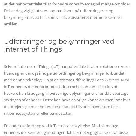
at det har potentialet til at forbedre vores hverdag på mange områder.
Det er dog vigtigt at være opmærksom på udfordringerne og
bekymringerne ved IoT, som vil blive diskuteret nærmere senere i
artiklen.
Udfordringer og bekymringer ved
Internet of Things
Selvom Internet of Things (IoT) har potentiale til at revolutionere vores
hverdag, er der også nogle udfordringer og bekymringer forbundet
med denne teknologi. En af de største udfordringer er sikkerhed. Med
IoT-enheder, der er forbundet til internettet, er der risiko for, at
hackere kan få adgang til personlige oplysninger eller endda overtage
styringen af enheder. Dette kan have alvorlige konsekvenser, især hvis
det drejer sig om enheder, der er koblet til vores hjem, som f.eks.
sikkerhedssystemer eller termostater.
En anden udfordring ved IoT er databeskyttelse. Med så mange
enheder, der sender og modtager data, er det vigtigt at sikre, at disse