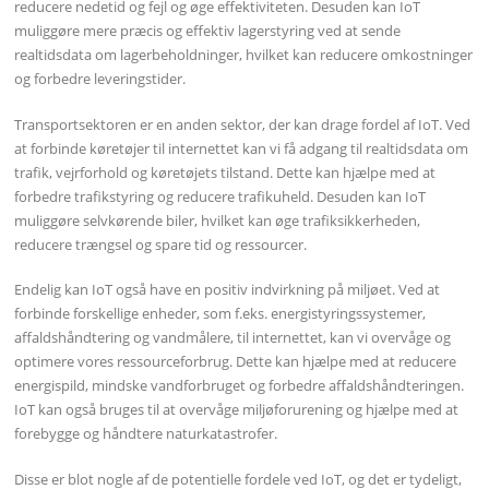
reducere nedetid og fejl og øge effektiviteten. Desuden kan IoT
muliggøre mere præcis og effektiv lagerstyring ved at sende
realtidsdata om lagerbeholdninger, hvilket kan reducere omkostninger
og forbedre leveringstider.
Transportsektoren er en anden sektor, der kan drage fordel af IoT. Ved
at forbinde køretøjer til internettet kan vi få adgang til realtidsdata om
trafik, vejrforhold og køretøjets tilstand. Dette kan hjælpe med at
forbedre trafikstyring og reducere trafikuheld. Desuden kan IoT
muliggøre selvkørende biler, hvilket kan øge trafiksikkerheden,
reducere trængsel og spare tid og ressourcer.
Endelig kan IoT også have en positiv indvirkning på miljøet. Ved at
forbinde forskellige enheder, som f.eks. energistyringssystemer,
affaldshåndtering og vandmålere, til internettet, kan vi overvåge og
optimere vores ressourceforbrug. Dette kan hjælpe med at reducere
energispild, mindske vandforbruget og forbedre affaldshåndteringen.
IoT kan også bruges til at overvåge miljøforurening og hjælpe med at
forebygge og håndtere naturkatastrofer.
Disse er blot nogle af de potentielle fordele ved IoT, og det er tydeligt,