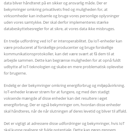
data bliver håndteret på en sikker og ansvarlig måde. Der er
bekymringer omkring privatlivets fred og muligheden for, at
virksomheder kan indsamle og bruge vores personlige oplysninger
uden vores samtykke. Der skal derfor implementeres stærke
databeskyttelsesregler for at sikre, at vores data ikke misbruges.
En tredje udfordring ved IoT er interoperabilitet. Da IoT-enheder kan
være produceret af forskellige producenter og bruge forskellige
kommunikationsprotokoller, kan det være svært at få dem til at
arbejde sammen. Dette kan begrænse muligheden for at opnå fuldt
udbytte af IoT-teknologien og skabe en mere problematisk oplevelse
for brugerne.
Endelig er der bekymringer omkring energiforbrug og miljøpåvirkning.
IoT-enheder kræver strøm for at fungere, og med den stadigt
voksende mængde af disse enheder kan det resultere i øget
energiforbrug. Der er også bekymringer om, hvordan disse enheder
skal håndteres, når de når slutningen af deres levetid og bliver til affald.
Det er vigtigt at adressere disse udfordringer og bekymringer, hvis IoT
skal kunne realisere sit fulde potentiale. Dette kan gøres gennem