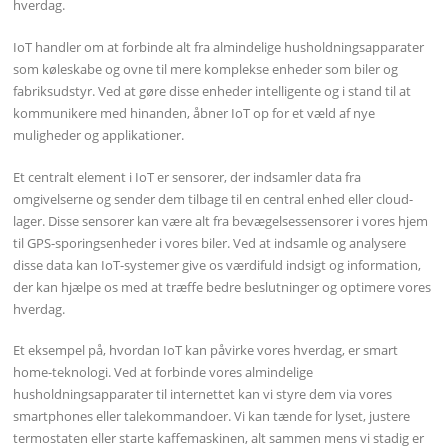
hverdag.
IoT handler om at forbinde alt fra almindelige husholdningsapparater
som køleskabe og ovne til mere komplekse enheder som biler og
fabriksudstyr. Ved at gøre disse enheder intelligente og i stand til at
kommunikere med hinanden, åbner IoT op for et væld af nye
muligheder og applikationer.
Et centralt element i IoT er sensorer, der indsamler data fra
omgivelserne og sender dem tilbage til en central enhed eller cloud-
lager. Disse sensorer kan være alt fra bevægelsessensorer i vores hjem
til GPS-sporingsenheder i vores biler. Ved at indsamle og analysere
disse data kan IoT-systemer give os værdifuld indsigt og information,
der kan hjælpe os med at træffe bedre beslutninger og optimere vores
hverdag.
Et eksempel på, hvordan IoT kan påvirke vores hverdag, er smart
home-teknologi. Ved at forbinde vores almindelige
husholdningsapparater til internettet kan vi styre dem via vores
smartphones eller talekommandoer. Vi kan tænde for lyset, justere
termostaten eller starte kaffemaskinen, alt sammen mens vi stadig er