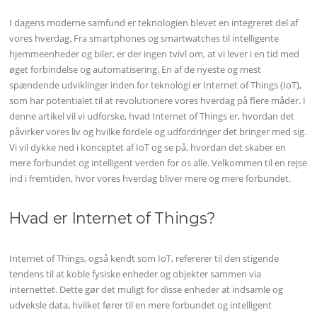
I dagens moderne samfund er teknologien blevet en integreret del af
vores hverdag. Fra smartphones og smartwatches til intelligente
hjemmeenheder og biler, er der ingen tvivl om, at vi lever i en tid med
øget forbindelse og automatisering. En af de nyeste og mest
spændende udviklinger inden for teknologi er Internet of Things (IoT),
som har potentialet til at revolutionere vores hverdag på flere måder. I
denne artikel vil vi udforske, hvad Internet of Things er, hvordan det
påvirker vores liv og hvilke fordele og udfordringer det bringer med sig.
Vi vil dykke ned i konceptet af IoT og se på, hvordan det skaber en
mere forbundet og intelligent verden for os alle. Velkommen til en rejse
ind i fremtiden, hvor vores hverdag bliver mere og mere forbundet.
Hvad er Internet of Things?
Internet of Things, også kendt som IoT, refererer til den stigende
tendens til at koble fysiske enheder og objekter sammen via
internettet. Dette gør det muligt for disse enheder at indsamle og
udveksle data, hvilket fører til en mere forbundet og intelligent