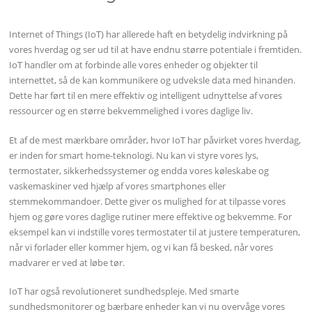
Internet of Things (IoT) har allerede haft en betydelig indvirkning på
vores hverdag og ser ud til at have endnu større potentiale i fremtiden.
IoT handler om at forbinde alle vores enheder og objekter til
internettet, så de kan kommunikere og udveksle data med hinanden.
Dette har ført til en mere effektiv og intelligent udnyttelse af vores
ressourcer og en større bekvemmelighed i vores daglige liv.
Et af de mest mærkbare områder, hvor IoT har påvirket vores hverdag,
er inden for smart home-teknologi. Nu kan vi styre vores lys,
termostater, sikkerhedssystemer og endda vores køleskabe og
vaskemaskiner ved hjælp af vores smartphones eller
stemmekommandoer. Dette giver os mulighed for at tilpasse vores
hjem og gøre vores daglige rutiner mere effektive og bekvemme. For
eksempel kan vi indstille vores termostater til at justere temperaturen,
når vi forlader eller kommer hjem, og vi kan få besked, når vores
madvarer er ved at løbe tør.
IoT har også revolutioneret sundhedspleje. Med smarte
sundhedsmonitorer og bærbare enheder kan vi nu overvåge vores