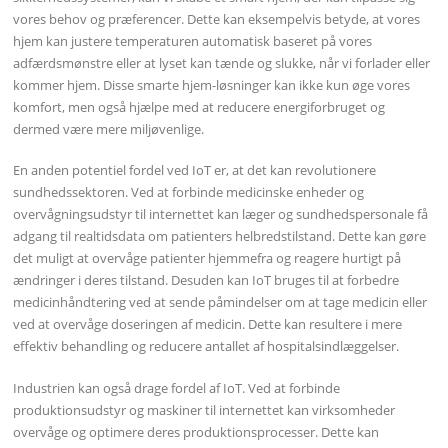
vores behov og præferencer. Dette kan eksempelvis betyde, at vores
hjem kan justere temperaturen automatisk baseret på vores
adfærdsmønstre eller at lyset kan tænde og slukke, når vi forlader eller
kommer hjem. Disse smarte hjem-løsninger kan ikke kun øge vores
komfort, men også hjælpe med at reducere energiforbruget og
dermed være mere miljøvenlige.
En anden potentiel fordel ved IoT er, at det kan revolutionere
sundhedssektoren. Ved at forbinde medicinske enheder og
overvågningsudstyr til internettet kan læger og sundhedspersonale få
adgang til realtidsdata om patienters helbredstilstand. Dette kan gøre
det muligt at overvåge patienter hjemmefra og reagere hurtigt på
ændringer i deres tilstand. Desuden kan IoT bruges til at forbedre
medicinhåndtering ved at sende påmindelser om at tage medicin eller
ved at overvåge doseringen af ​​medicin. Dette kan resultere i mere
effektiv behandling og reducere antallet af hospitalsindlæggelser.
Industrien kan også drage fordel af IoT. Ved at forbinde
produktionsudstyr og maskiner til internettet kan virksomheder
overvåge og optimere deres produktionsprocesser. Dette kan