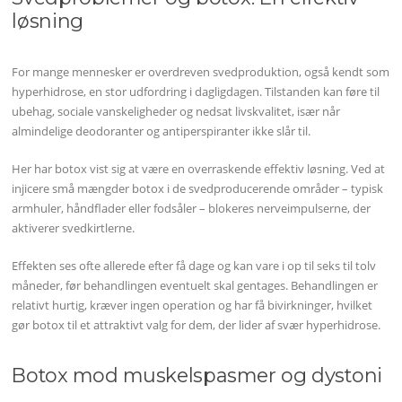
løsning
For mange mennesker er overdreven svedproduktion, også kendt som
hyperhidrose, en stor udfordring i dagligdagen. Tilstanden kan føre til
ubehag, sociale vanskeligheder og nedsat livskvalitet, især når
almindelige deodoranter og antiperspiranter ikke slår til.
Her har botox vist sig at være en overraskende effektiv løsning. Ved at
injicere små mængder botox i de svedproducerende områder – typisk
armhuler, håndflader eller fodsåler – blokeres nerveimpulserne, der
aktiverer svedkirtlerne.
Effekten ses ofte allerede efter få dage og kan vare i op til seks til tolv
måneder, før behandlingen eventuelt skal gentages. Behandlingen er
relativt hurtig, kræver ingen operation og har få bivirkninger, hvilket
gør botox til et attraktivt valg for dem, der lider af svær hyperhidrose.
Botox mod muskelspasmer og dystoni