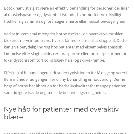
Botox har vist sig at være en effektiv behandling for personer, der lider
af muskelspasmer og dystoni – tilstande, hvor musklerne ufrivilligt
trækker sig sammen og forårsager smerte eller nedsat bevægelighed.
Ved at injicere små mængder botox direkte i de overaktive muskler,
blokeres nerveimpulserne, hvilket får musklerne til at slappe af. Dette
kan give betydelig lindring hos patienter med eksempelvis spastisk
lammelse efter slagtilfælde, cerebral parese eller forskellige former for
fokal dystoni som torticollis (skæv hals) og skrivekrampe.
Effekten af behandlingen indtræder typisk inden for få dage og varer i
flere måneder ad gangen, før en ny behandling er nødvendig. Denne
brug af botox har åbnet op for bedre livskvalitet for mange patienter,
som tidligere havde begrænsede behandlingsmuligheder.
Nye håb for patienter med overaktiv
blære