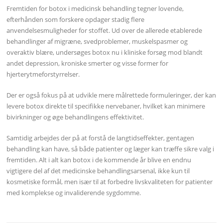
Fremtiden for botox i medicinsk behandling tegner lovende,
efterhånden som forskere opdager stadig flere
anvendelsesmuligheder for stoffet. Ud over de allerede etablerede
behandlinger af migræne, svedproblemer, muskelspasmer og
overaktiv blære, undersøges botox nu i kliniske forsøg mod blandt
andet depression, kroniske smerter og visse former for
hjerterytmeforstyrrelser.
Der er også fokus på at udvikle mere målrettede formuleringer, der kan
levere botox direkte til specifikke nervebaner, hvilket kan minimere
bivirkninger og øge behandlingens effektivitet.
Samtidig arbejdes der på at forstå de langtidseffekter, gentagen
behandling kan have, så både patienter og læger kan træffe sikre valg i
fremtiden. Alt i alt kan botox i de kommende år blive en endnu
vigtigere del af det medicinske behandlingsarsenal, ikke kun til
kosmetiske formål, men især til at forbedre livskvaliteten for patienter
med komplekse og invaliderende sygdomme.