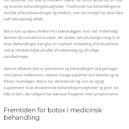
For patienter, der lider af overaktiv blære, har botox åbnet op for nye
og lovende behandlingsmuligheder. Traditionelt har behandlingerne
bestået af livsstilsændringer og medicin, men for mange har disse ikke
haft tilstrækkelig effekt.
Botox kan sprøjtes direkte ind i blærevæggen, hvor det midlertidigt
lammer de overaktive muskler, der skaber den pludselige trang til at
tisse. Behandlingen kan give en markant forbedring af livskvaliteten
ved at mindske både antallet af toiletbesøg og ufrivillige
vandladninger.
Selvom effekten ikke er permanent og behandlingen skal gentages
med jævne mellemrum, oplever mange patienter stor lettelse og ny
frihed i hverdagen. Botox har dermed vist sig som et vigtigt
supplement til de eksisterende behandlingsmuligheder og giver nyt
håb til dem, der tidligere har kæmpet forgæves med symptomerne.
Fremtiden for botox i medicinsk
behandling