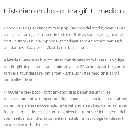
Historien om botox: Fra gift til medicin
Botox, der i dag er kendt som et populært middel mod rynker, har en
overraskende og fascinerende historie. Stoffet, som egentlig hedder
botulinumtoksin, blev oprindeligt opdaget som en potent nervegift,
der dannes af bakterien Clostridium botulinum.
Allerede i 1800-tallet blev toksinet identificeret som årsag til alvorlige
madforgiftninger, men først i midten af det 20. århundrede begyndte
forskere at undersøge, om giften kunne udnyttes medicinsk i små,
kontrollerede doser.
I 1980’erne blev botox først anvendt til at behandle ufrivillige
muskelsammentrækninger omkring øjnene, og siden da har det åbnet
døren for en lang række medicinske behandlinger. Det, der engang var
frygtet som en dødelig gift, er i dag blevet et uundværligt lægemiddel,
som hjælper tusindvis af patienter med alt fra neurologiske lidelser til
kosmetiske forbedringer.