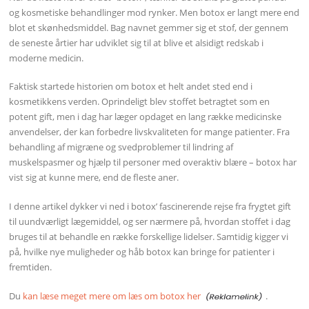
og kosmetiske behandlinger mod rynker. Men botox er langt mere end
blot et skønhedsmiddel. Bag navnet gemmer sig et stof, der gennem
de seneste årtier har udviklet sig til at blive et alsidigt redskab i
moderne medicin.
Faktisk startede historien om botox et helt andet sted end i
kosmetikkens verden. Oprindeligt blev stoffet betragtet som en
potent gift, men i dag har læger opdaget en lang række medicinske
anvendelser, der kan forbedre livskvaliteten for mange patienter. Fra
behandling af migræne og svedproblemer til lindring af
muskelspasmer og hjælp til personer med overaktiv blære – botox har
vist sig at kunne mere, end de fleste aner.
I denne artikel dykker vi ned i botox’ fascinerende rejse fra frygtet gift
til uundværligt lægemiddel, og ser nærmere på, hvordan stoffet i dag
bruges til at behandle en række forskellige lidelser. Samtidig kigger vi
på, hvilke nye muligheder og håb botox kan bringe for patienter i
fremtiden.
Du
kan læse meget mere om læs om botox her
.