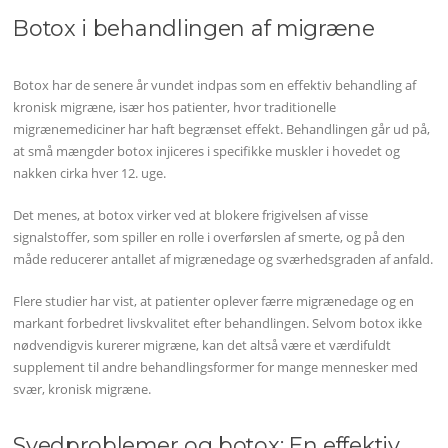
Botox i behandlingen af migræne
Botox har de senere år vundet indpas som en effektiv behandling af
kronisk migræne, især hos patienter, hvor traditionelle
migrænemediciner har haft begrænset effekt. Behandlingen går ud på,
at små mængder botox injiceres i specifikke muskler i hovedet og
nakken cirka hver 12. uge.
Det menes, at botox virker ved at blokere frigivelsen af visse
signalstoffer, som spiller en rolle i overførslen af smerte, og på den
måde reducerer antallet af migrænedage og sværhedsgraden af anfald.
Flere studier har vist, at patienter oplever færre migrænedage og en
markant forbedret livskvalitet efter behandlingen. Selvom botox ikke
nødvendigvis kurerer migræne, kan det altså være et værdifuldt
supplement til andre behandlingsformer for mange mennesker med
svær, kronisk migræne.
Svedproblemer og botox: En effektiv