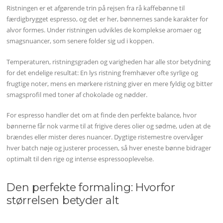
Ristningen er et afgørende trin på rejsen fra rå kaffebønne til
færdigbrygget espresso, og det er her, bønnernes sande karakter for
alvor formes. Under ristningen udvikles de komplekse aromaer og
smagsnuancer, som senere folder sig ud i koppen.
Temperaturen, ristningsgraden og varigheden har alle stor betydning
for det endelige resultat: En lys ristning fremhæver ofte syrlige og
frugtige noter, mens en mørkere ristning giver en mere fyldig og bitter
smagsprofil med toner af chokolade og nødder.
For espresso handler det om at finde den perfekte balance, hvor
bønnerne får nok varme til at frigive deres olier og sødme, uden at de
brændes eller mister deres nuancer. Dygtige ristemestre overvåger
hver batch nøje og justerer processen, så hver eneste bønne bidrager
optimalt til den rige og intense espressooplevelse.
Den perfekte formaling: Hvorfor
størrelsen betyder alt