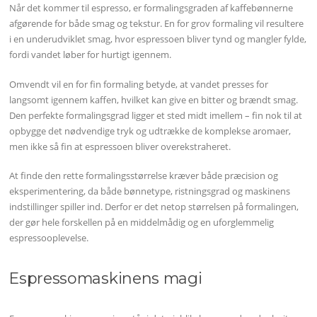
Når det kommer til espresso, er formalingsgraden af kaffebønnerne
afgørende for både smag og tekstur. En for grov formaling vil resultere
i en underudviklet smag, hvor espressoen bliver tynd og mangler fylde,
fordi vandet løber for hurtigt igennem.
Omvendt vil en for fin formaling betyde, at vandet presses for
langsomt igennem kaffen, hvilket kan give en bitter og brændt smag.
Den perfekte formalingsgrad ligger et sted midt imellem – fin nok til at
opbygge det nødvendige tryk og udtrække de komplekse aromaer,
men ikke så fin at espressoen bliver overekstraheret.
At finde den rette formalingsstørrelse kræver både præcision og
eksperimentering, da både bønnetype, ristningsgrad og maskinens
indstillinger spiller ind. Derfor er det netop størrelsen på formalingen,
der gør hele forskellen på en middelmådig og en uforglemmelig
espressooplevelse.
Espressomaskinens magi