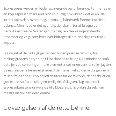
Espressoens verden er både fascinerende og forførende. For mange er
en kop espresso mere end blot en hurtig opkvikker – det er en lille,
intens oplevelse, hvor smag, aroma og håndværk forenes i perfekt
balance. Men hvad er det egentlig, der skal til for at brygge den
perfekte espresso? Svaret gemmer sig i en række nøje afstemte
processer og valg, som hver især bidrager til det endelige resultat i
koppen.
Fra valget af de helt rigtige bønner til den præcise ristning, fra
malingsgradens betydning til maskinens rolle, og ikke mindst de små
detaljer ved serveringen – alle elementer spiller en central rolle i jagten
på espressoens hemmeligheder. I denne artikel guider vi dig gennem
rejsen fra bønne til kop og løfter sløret for de faktorer, der adskiller en
god espresso fra en uforglemmelig én af slagsen. Tag med ind i
espressokunstens univers og bliv klogere på, hvordan du selv kan
mestre disciplinen derhjemme.
Udvælgelsen af de rette bønner