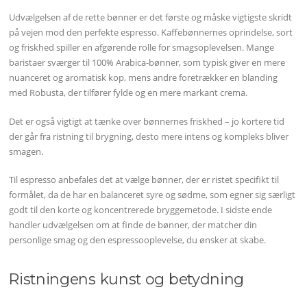
Udvælgelsen af de rette bønner er det første og måske vigtigste skridt
på vejen mod den perfekte espresso. Kaffebønnernes oprindelse, sort
og friskhed spiller en afgørende rolle for smagsoplevelsen. Mange
baristaer sværger til 100% Arabica-bønner, som typisk giver en mere
nuanceret og aromatisk kop, mens andre foretrækker en blanding
med Robusta, der tilfører fylde og en mere markant crema.
Det er også vigtigt at tænke over bønnernes friskhed – jo kortere tid
der går fra ristning til brygning, desto mere intens og kompleks bliver
smagen.
Til espresso anbefales det at vælge bønner, der er ristet specifikt til
formålet, da de har en balanceret syre og sødme, som egner sig særligt
godt til den korte og koncentrerede bryggemetode. I sidste ende
handler udvælgelsen om at finde de bønner, der matcher din
personlige smag og den espressooplevelse, du ønsker at skabe.
Ristningens kunst og betydning