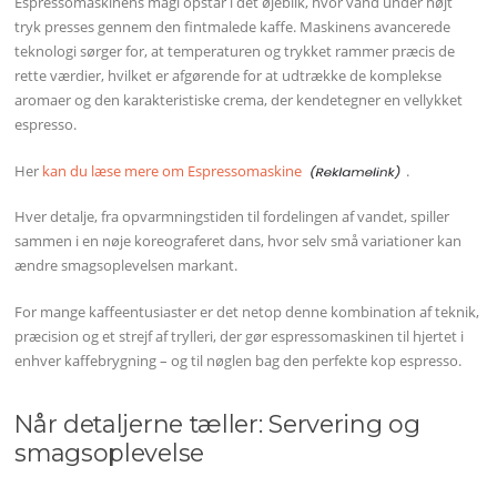
Espressomaskinens magi opstår i det øjeblik, hvor vand under højt
tryk presses gennem den fintmalede kaffe. Maskinens avancerede
teknologi sørger for, at temperaturen og trykket rammer præcis de
rette værdier, hvilket er afgørende for at udtrække de komplekse
aromaer og den karakteristiske crema, der kendetegner en vellykket
espresso.
Her
kan du læse mere om Espressomaskine
.
Hver detalje, fra opvarmningstiden til fordelingen af vandet, spiller
sammen i en nøje koreograferet dans, hvor selv små variationer kan
ændre smagsoplevelsen markant.
For mange kaffeentusiaster er det netop denne kombination af teknik,
præcision og et strejf af trylleri, der gør espressomaskinen til hjertet i
enhver kaffebrygning – og til nøglen bag den perfekte kop espresso.
Når detaljerne tæller: Servering og
smagsoplevelse