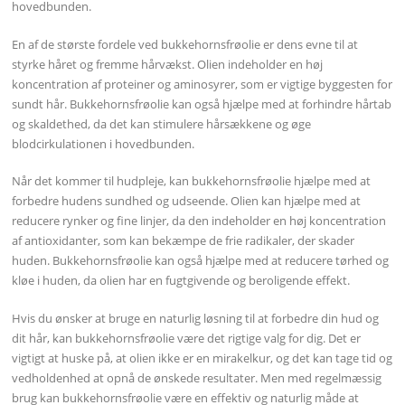
hovedbunden.
En af de største fordele ved bukkehornsfrøolie er dens evne til at
styrke håret og fremme hårvækst. Olien indeholder en høj
koncentration af proteiner og aminosyrer, som er vigtige byggesten for
sundt hår. Bukkehornsfrøolie kan også hjælpe med at forhindre hårtab
og skaldethed, da det kan stimulere hårsækkene og øge
blodcirkulationen i hovedbunden.
Når det kommer til hudpleje, kan bukkehornsfrøolie hjælpe med at
forbedre hudens sundhed og udseende. Olien kan hjælpe med at
reducere rynker og fine linjer, da den indeholder en høj koncentration
af antioxidanter, som kan bekæmpe de frie radikaler, der skader
huden. Bukkehornsfrøolie kan også hjælpe med at reducere tørhed og
kløe i huden, da olien har en fugtgivende og beroligende effekt.
Hvis du ønsker at bruge en naturlig løsning til at forbedre din hud og
dit hår, kan bukkehornsfrøolie være det rigtige valg for dig. Det er
vigtigt at huske på, at olien ikke er en mirakelkur, og det kan tage tid og
vedholdenhed at opnå de ønskede resultater. Men med regelmæssig
brug kan bukkehornsfrøolie være en effektiv og naturlig måde at