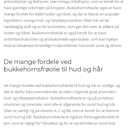
antioxidanter og fedtsyrer, især omega-3-fedtsyrer, som er kendt for at
have gavnlige virkninger på kroppen. Bukkehornsfrøolie siges at have
mange fordele for både huden og håret, og det er blevet en populær
ingrediens i mange hud- og hårplejeprodukter. Olien har en let
nøddeagtig duft og en let konsistens, som gør den nem at påføre på
huden og håret. Bukkehornsfrøolie er også kendt for at have
antiinflammatoriske og antibakterielle egenskaber, som kan hjælpe
med at bekæmpe forskellige hudproblemer, herunder acne og eksem.
De mange fordele ved
bukkehornsfrøolie til hud og hår
De mange fordele ved bukkehornsfrøolie til hud og hår er utallige, og
det er derfor ikke overraskende, at olien i stigende grad anvendes i
hud- og hårplejeprodukter. Bukkehornsfrøolie er rig på proteiner,
vitaminer og mineraler, som alle er afgørende for sund hud og hår.
Olien er særligt rig på vitamin A, C og B6, som er kendt for at fremme
sund hud og hår. Bukkehornsfrøolie er også en fremragende kilde til
jern, som er vigtigt for hårvækst og for at opretholde en sund hud.