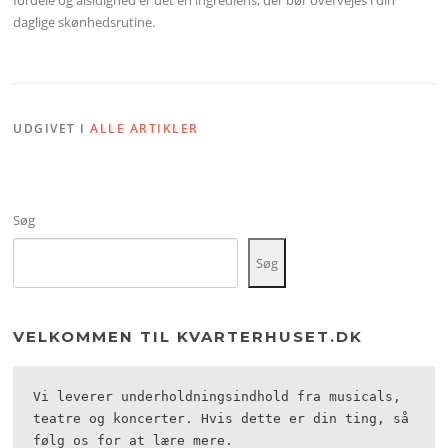
fordele og alsidighed er det en ingrediens, der bør overvejes i din
daglige skønhedsrutine.
UDGIVET I
ALLE ARTIKLER
Søg
Søg
VELKOMMEN TIL KVARTERHUSET.DK
Vi leverer underholdningsindhold fra musicals, 
teatre og koncerter. Hvis dette er din ting, så 
følg os for at lære mere.