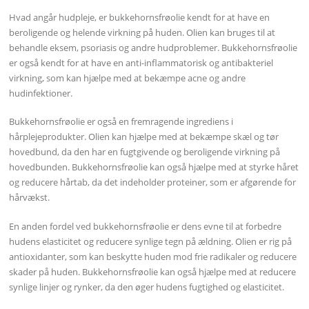
Hvad angår hudpleje, er bukkehornsfrøolie kendt for at have en
beroligende og helende virkning på huden. Olien kan bruges til at
behandle eksem, psoriasis og andre hudproblemer. Bukkehornsfrøolie
er også kendt for at have en anti-inflammatorisk og antibakteriel
virkning, som kan hjælpe med at bekæmpe acne og andre
hudinfektioner.
Bukkehornsfrøolie er også en fremragende ingrediens i
hårplejeprodukter. Olien kan hjælpe med at bekæmpe skæl og tør
hovedbund, da den har en fugtgivende og beroligende virkning på
hovedbunden. Bukkehornsfrøolie kan også hjælpe med at styrke håret
og reducere hårtab, da det indeholder proteiner, som er afgørende for
hårvækst.
En anden fordel ved bukkehornsfrøolie er dens evne til at forbedre
hudens elasticitet og reducere synlige tegn på ældning. Olien er rig på
antioxidanter, som kan beskytte huden mod frie radikaler og reducere
skader på huden. Bukkehornsfrøolie kan også hjælpe med at reducere
synlige linjer og rynker, da den øger hudens fugtighed og elasticitet.