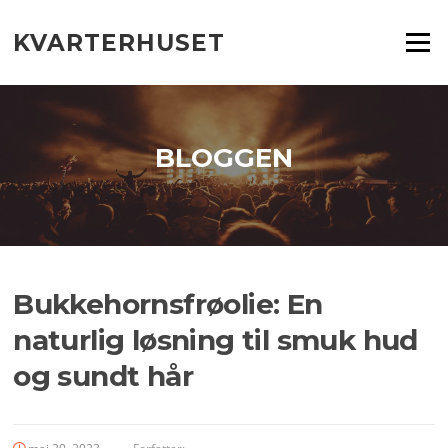
Spring
til
KVARTERHUSET
Menu
indhold
BLOGGEN
Bukkehornsfrøolie: En
naturlig løsning til smuk hud
og sundt hår