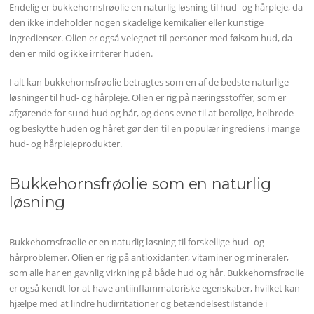
Endelig er bukkehornsfrøolie en naturlig løsning til hud- og hårpleje, da
den ikke indeholder nogen skadelige kemikalier eller kunstige
ingredienser. Olien er også velegnet til personer med følsom hud, da
den er mild og ikke irriterer huden.
I alt kan bukkehornsfrøolie betragtes som en af ​​de bedste naturlige
løsninger til hud- og hårpleje. Olien er rig på næringsstoffer, som er
afgørende for sund hud og hår, og dens evne til at berolige, helbrede
og beskytte huden og håret gør den til en populær ingrediens i mange
hud- og hårplejeprodukter.
Bukkehornsfrøolie som en naturlig
løsning
Bukkehornsfrøolie er en naturlig løsning til forskellige hud- og
hårproblemer. Olien er rig på antioxidanter, vitaminer og mineraler,
som alle har en gavnlig virkning på både hud og hår. Bukkehornsfrøolie
er også kendt for at have antiinflammatoriske egenskaber, hvilket kan
hjælpe med at lindre hudirritationer og betændelsestilstande i