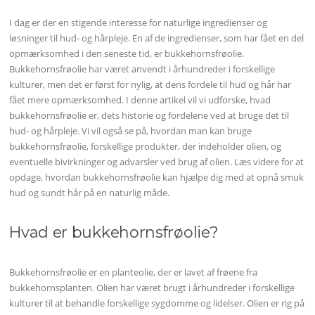
I dag er der en stigende interesse for naturlige ingredienser og
løsninger til hud- og hårpleje. En af de ingredienser, som har fået en del
opmærksomhed i den seneste tid, er bukkehornsfrøolie.
Bukkehornsfrøolie har været anvendt i århundreder i forskellige
kulturer, men det er først for nylig, at dens fordele til hud og hår har
fået mere opmærksomhed. I denne artikel vil vi udforske, hvad
bukkehornsfrøolie er, dets historie og fordelene ved at bruge det til
hud- og hårpleje. Vi vil også se på, hvordan man kan bruge
bukkehornsfrøolie, forskellige produkter, der indeholder olien, og
eventuelle bivirkninger og advarsler ved brug af olien. Læs videre for at
opdage, hvordan bukkehornsfrøolie kan hjælpe dig med at opnå smuk
hud og sundt hår på en naturlig måde.
Hvad er bukkehornsfrøolie?
Bukkehornsfrøolie er en planteolie, der er lavet af frøene fra
bukkehornsplanten. Olien har været brugt i århundreder i forskellige
kulturer til at behandle forskellige sygdomme og lidelser. Olien er rig på