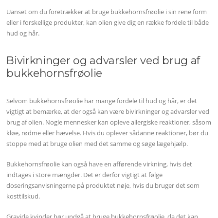
Uanset om du foretrækker at bruge bukkehornsfrøolie i sin rene form
eller i forskellige produkter, kan olien give dig en række fordele til både
hud og hår.
Bivirkninger og advarsler ved brug af
bukkehornsfrøolie
Selvom bukkehornsfrøolie har mange fordele til hud og hår, er det
vigtigt at bemærke, at der også kan være bivirkninger og advarsler ved
brug af olien. Nogle mennesker kan opleve allergiske reaktioner, såsom
kløe, rødme eller hævelse. Hvis du oplever sådanne reaktioner, bør du
stoppe med at bruge olien med det samme og søge lægehjælp.
Bukkehornsfrøolie kan også have en afførende virkning, hvis det
indtages i store mængder. Det er derfor vigtigt at følge
doseringsanvisningerne på produktet nøje, hvis du bruger det som
kosttilskud.
Gravide kvinder bør undgå at bruge bukkehornsfrøolie, da det kan