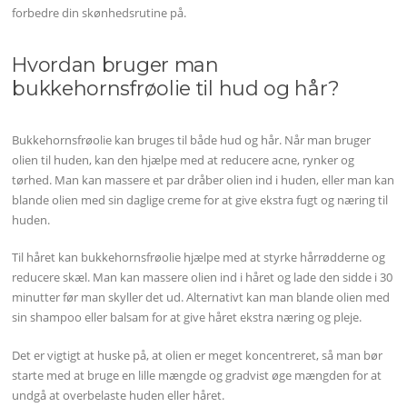
forbedre din skønhedsrutine på.
Hvordan bruger man
bukkehornsfrøolie til hud og hår?
Bukkehornsfrøolie kan bruges til både hud og hår. Når man bruger
olien til huden, kan den hjælpe med at reducere acne, rynker og
tørhed. Man kan massere et par dråber olien ind i huden, eller man kan
blande olien med sin daglige creme for at give ekstra fugt og næring til
huden.
Til håret kan bukkehornsfrøolie hjælpe med at styrke hårrødderne og
reducere skæl. Man kan massere olien ind i håret og lade den sidde i 30
minutter før man skyller det ud. Alternativt kan man blande olien med
sin shampoo eller balsam for at give håret ekstra næring og pleje.
Det er vigtigt at huske på, at olien er meget koncentreret, så man bør
starte med at bruge en lille mængde og gradvist øge mængden for at
undgå at overbelaste huden eller håret.