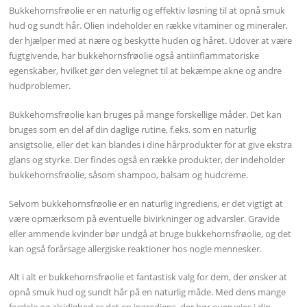
Bukkehornsfrøolie er en naturlig og effektiv løsning til at opnå smuk
hud og sundt hår. Olien indeholder en række vitaminer og mineraler,
der hjælper med at nære og beskytte huden og håret. Udover at være
fugtgivende, har bukkehornsfrøolie også antiinflammatoriske
egenskaber, hvilket gør den velegnet til at bekæmpe akne og andre
hudproblemer.
Bukkehornsfrøolie kan bruges på mange forskellige måder. Det kan
bruges som en del af din daglige rutine, f.eks. som en naturlig
ansigtsolie, eller det kan blandes i dine hårprodukter for at give ekstra
glans og styrke. Der findes også en række produkter, der indeholder
bukkehornsfrøolie, såsom shampoo, balsam og hudcreme.
Selvom bukkehornsfrøolie er en naturlig ingrediens, er det vigtigt at
være opmærksom på eventuelle bivirkninger og advarsler. Gravide
eller ammende kvinder bør undgå at bruge bukkehornsfrøolie, og det
kan også forårsage allergiske reaktioner hos nogle mennesker.
Alt i alt er bukkehornsfrøolie et fantastisk valg for dem, der ønsker at
opnå smuk hud og sundt hår på en naturlig måde. Med dens mange