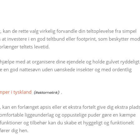
 kan de rette valg virkelig forvandle din teltoplevelse fra simpel
 at investere i en god teltbund eller footprint, som beskytter mod
rlænger teltets levetid.
jælpe med at organisere dine ejendele og holde gulvet ryddeligt
ikre en god nattesøvn uden uønskede insekter og med ordentlig
per i tyskland
.
kan en forlænget apsis eller et ekstra fortelt give dig ekstra plad
n komfortable liggeunderlag og oppustelige puder gøre en kæmpe
 funktioner og tilbehør kan du skabe et hyggeligt og funktionelt
ører dig hen.