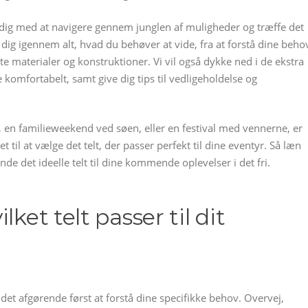
e dig med at navigere gennem junglen af muligheder og træffe det
e dig igennem alt, hvad du behøver at vide, fra at forstå dine beho
rette materialer og konstruktioner. Vi vil også dykke ned i de ekstra
e komfortabelt, samt give dig tips til vedligeholdelse og
 en familieweekend ved søen, eller en festival med vennerne, er
t til at vælge det telt, der passer perfekt til dine eventyr. Så læn
inde det ideelle telt til dine kommende oplevelser i det fri.
ket telt passer til dit
er det afgørende først at forstå dine specifikke behov. Overvej,