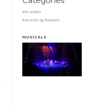
Categories
Alle artikler
Koncerter og festivaler
MUSICALS
.
s