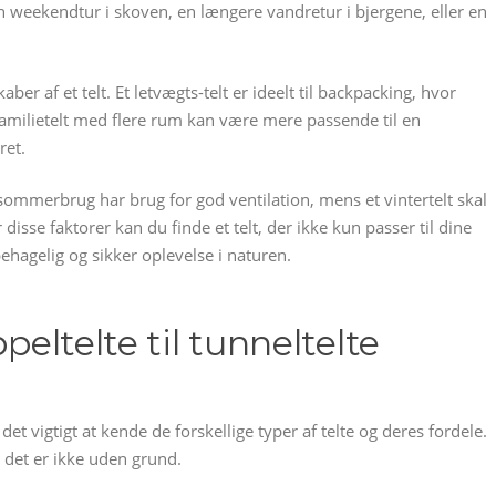
n weekendtur i skoven, en længere vandretur i bjergene, eller en
ber af et telt. Et letvægts-telt er ideelt til backpacking, hvor
familietelt med flere rum kan være mere passende til en
ret.
l sommerbrug har brug for god ventilation, mens et vintertelt skal
isse faktorer kan du finde et telt, der ikke kun passer til dine
ehagelig og sikker oplevelse i naturen.
peltelte til tunneltelte
 det vigtigt at kende de forskellige typer af telte og deres fordele.
 det er ikke uden grund.