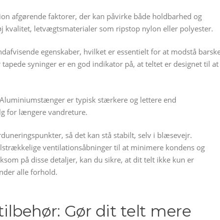
ktion afgørende faktorer, der kan påvirke både holdbarhed og
øj kvalitet, letvægtsmaterialer som ripstop nylon eller polyester.
ndafvisende egenskaber, hvilket er essentielt for at modstå barsk
tapede syninger er en god indikator på, at teltet er designet til at
e. Aluminiumstænger er typisk stærkere og lettere end
alg for længere vandreture.
uneringspunkter, så det kan stå stabilt, selv i blæsevejr.
r tilstrækkelige ventilationsåbninger til at minimere kondens og
m på disse detaljer, kan du sikre, at dit telt ikke kun er
der alle forhold.
ilbehør: Gør dit telt mere