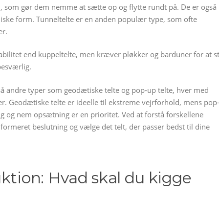
gn, som gør dem nemme at sætte op og flytte rundt på. De er også
miske form. Tunneltelte er en anden populær type, som ofte
er.
abilitet end kuppeltelte, men kræver pløkker og barduner for at s
besværlig.
så andre typer som geodætiske telte og pop-up telte, hver med
 Geodætiske telte er ideelle til ekstreme vejrforhold, mens pop
tig og nem opsætning er en prioritet. Ved at forstå forskellene
formeret beslutning og vælge det telt, der passer bedst til dine
ktion: Hvad skal du kigge