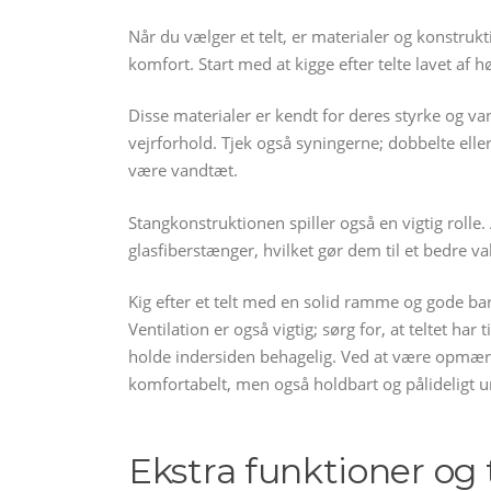
Når du vælger et telt, er materialer og konstru
komfort. Start med at kigge efter telte lavet af h
Disse materialer er kendt for deres styrke og va
vejrforhold. Tjek også syningerne; dobbelte eller 
være vandtæt.
Stangkonstruktionen spiller også en vigtig roll
glasfiberstænger, hvilket gør dem til et bedre v
Kig efter et telt med en solid ramme og gode bard
Ventilation er også vigtig; sørg for, at teltet ha
holde indersiden behagelig. Ved at være opmærkso
komfortabelt, men også holdbart og pålideligt un
Ekstra funktioner og t