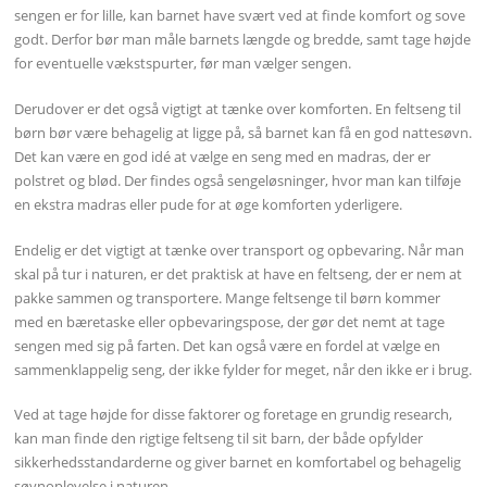
sengen er for lille, kan barnet have svært ved at finde komfort og sove
godt. Derfor bør man måle barnets længde og bredde, samt tage højde
for eventuelle vækstspurter, før man vælger sengen.
Derudover er det også vigtigt at tænke over komforten. En feltseng til
børn bør være behagelig at ligge på, så barnet kan få en god nattesøvn.
Det kan være en god idé at vælge en seng med en madras, der er
polstret og blød. Der findes også sengeløsninger, hvor man kan tilføje
en ekstra madras eller pude for at øge komforten yderligere.
Endelig er det vigtigt at tænke over transport og opbevaring. Når man
skal på tur i naturen, er det praktisk at have en feltseng, der er nem at
pakke sammen og transportere. Mange feltsenge til børn kommer
med en bæretaske eller opbevaringspose, der gør det nemt at tage
sengen med sig på farten. Det kan også være en fordel at vælge en
sammenklappelig seng, der ikke fylder for meget, når den ikke er i brug.
Ved at tage højde for disse faktorer og foretage en grundig research,
kan man finde den rigtige feltseng til sit barn, der både opfylder
sikkerhedsstandarderne og giver barnet en komfortabel og behagelig
søvnoplevelse i naturen.