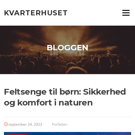
Spring
til
KVARTERHUSET
Menu
indhold
BLOGGEN
Feltsenge til børn: Sikkerhed
og komfort i naturen
september 24, 2023
Forfatter: