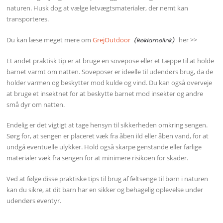
naturen. Husk dog at vælge letvægtsmaterialer, der nemt kan
transporteres.
Du kan læse meget mere om
GrejOutdoor
her >>
Et andet praktisk tip er at bruge en sovepose eller et tæppe til at holde
barnet varmt om natten. Soveposer er ideelle til udendørs brug, da de
holder varmen og beskytter mod kulde og vind. Du kan også overveje
at bruge et insektnet for at beskytte barnet mod insekter og andre
små dyr om natten.
Endelig er det vigtigt at tage hensyn til sikkerheden omkring sengen.
Sørg for, at sengen er placeret væk fra åben ild eller åben vand, for at
undgå eventuelle ulykker. Hold også skarpe genstande eller farlige
materialer væk fra sengen for at minimere risikoen for skader.
Ved at følge disse praktiske tips til brug af feltsenge til børn i naturen
kan du sikre, at dit barn har en sikker og behagelig oplevelse under
udendørs eventyr.