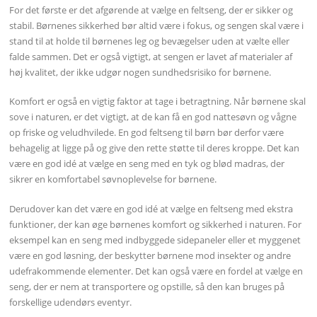
For det første er det afgørende at vælge en feltseng, der er sikker og
stabil. Børnenes sikkerhed bør altid være i fokus, og sengen skal være i
stand til at holde til børnenes leg og bevægelser uden at vælte eller
falde sammen. Det er også vigtigt, at sengen er lavet af materialer af
høj kvalitet, der ikke udgør nogen sundhedsrisiko for børnene.
Komfort er også en vigtig faktor at tage i betragtning. Når børnene skal
sove i naturen, er det vigtigt, at de kan få en god nattesøvn og vågne
op friske og veludhvilede. En god feltseng til børn bør derfor være
behagelig at ligge på og give den rette støtte til deres kroppe. Det kan
være en god idé at vælge en seng med en tyk og blød madras, der
sikrer en komfortabel søvnoplevelse for børnene.
Derudover kan det være en god idé at vælge en feltseng med ekstra
funktioner, der kan øge børnenes komfort og sikkerhed i naturen. For
eksempel kan en seng med indbyggede sidepaneler eller et myggenet
være en god løsning, der beskytter børnene mod insekter og andre
udefrakommende elementer. Det kan også være en fordel at vælge en
seng, der er nem at transportere og opstille, så den kan bruges på
forskellige udendørs eventyr.