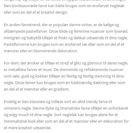
Den bordeauxrøde farve kan både bruges som en ensfarvet neglelak
eller som en del af et kreativt design.
En anden farvetrend, der er populær denne vinter, er de kølige og
afdæmpede pastelfarver. Disse blide og feminine nuancer som lyserød,
mintgrøn og babyblå tilføjer et friskt og delikat udseende til dine negle.
Pastelfarverne kan bruges som en ensfarvet lak eller som en del af et
mønster eller en blomstrende dekoration.
For dem, der ønsker at tilføje et strejf af glitz og glamour til deres negle,
er metalliske farver et must. De skinnende og reflekterende nuancer
som sølv, guld og kobber tilføjer en festlig og festlig stemning til dine
negle. Disse farver kan bruges som en fuldstændig dækning eller som
en del af et mønster eller en gradient.
Endelig er den klassiske og tidløse sort en altid trendy farve til
vinterens negle. Denne dybe og dramatiske farve tilføjer en sofistikeret
og edgy touch til dine negle. Sort neglelak kan bruges alene for et
minimalistisk look eller som en del af et mønster eller en dekoration for
et mere kreativt udseende.