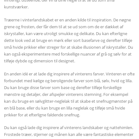
vinterligt udseende, der vil få dine negle til at se ud som små
kunstværker.
Træerne i vinterlandskabet er en anden kilde til inspiration. De nøgne
grene og frosten, der får dem til at se ud som om de er dækket af
iskrystaller, kan være utroligt smukke og delikate. Du kan efterligne
dette look ved at bruge en mørk eller sort basefarve og derefter tilføje
små hvide prikker eller streger for at skabe illusionen af iskrystaller. Du
kan også eksperimentere med forskellige nuancer af grå og sølv for at
tilføje dybde og dimension til designet.
En anden idé er at lade dig inspirere af vinterens farver. Vinteren er ofte
forbundet med kølige og beroligende farver som blå, sølv, hvid og lilla.
Du kan bruge disse farver som base og derefter tilføje forskellige
mønstre og detaljer, der afspejler vinterens stemning. For eksempel
kan du bruge en sølvglitter-neglelak til at skabe et snefnugmønster på
en blå base, eller du kan bruge en lilla neglelak og tilføje små hvide
prikker for at efterligne faldende snefnug.
Du kan også lade dig inspirere af vinterens landskaber og nattehimlen.
Frostede træer, stjerner og månen kan alle være fantastiske elementer