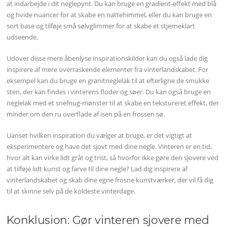
at indarbejde i dit neglepynt. Du kan bruge en gradient-effekt med blå
og hvide nuancer for at skabe en nattehimmel, eller du kan bruge en
sort base og tilføje små sølvglimmer for at skabe et stjerneklart
udseende.
Udover disse mere åbenlyse inspirationskilder kan du også lade dig
inspirere af mere overraskende elementer fra vinterlandskabet. For
eksempel kan du bruge en granitneglelak til at efterligne de smukke
sten, der kan findes i vinterens floder og søer. Du kan også bruge en
neglelak med et snefnug-mønster til at skabe en tekstureret effekt, der
minder om den ru overflade af isen på en frossen sø.
Uanset hvilken inspiration du vælger at bruge, er det vigtigt at
eksperimentere og have det sjovt med dine negle. Vinteren er en tid,
hvor alt kan virke lidt gråt og trist, så hvorfor ikke gøre den sjovere ved
at tilføje lidt kunst og farve til dine negle? Lad dig inspirere af
vinterlandskabet og skab dine egne frosne kunstværker, der vil få dig
til at skinne selv på de koldeste vinterdage.
Konklusion: Gør vinteren sjovere med