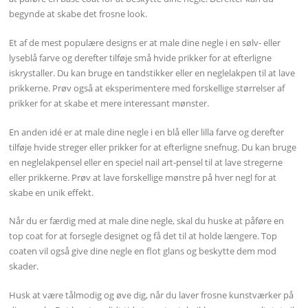
begynde at skabe det frosne look.
Et af de mest populære designs er at male dine negle i en sølv- eller
lyseblå farve og derefter tilføje små hvide prikker for at efterligne
iskrystaller. Du kan bruge en tandstikker eller en neglelakpen til at lave
prikkerne. Prøv også at eksperimentere med forskellige størrelser af
prikker for at skabe et mere interessant mønster.
En anden idé er at male dine negle i en blå eller lilla farve og derefter
tilføje hvide streger eller prikker for at efterligne snefnug. Du kan bruge
en neglelakpensel eller en speciel nail art-pensel til at lave stregerne
eller prikkerne. Prøv at lave forskellige mønstre på hver negl for at
skabe en unik effekt.
Når du er færdig med at male dine negle, skal du huske at påføre en
top coat for at forsegle designet og få det til at holde længere. Top
coaten vil også give dine negle en flot glans og beskytte dem mod
skader.
Husk at være tålmodig og øve dig, når du laver frosne kunstværker på