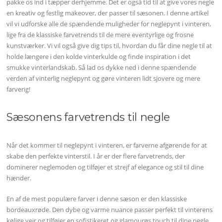
pakke os ind i tæpper derhjemme. Det er også tid til at give vores negle
en kreativ og festlig makeover, der passer til sæsonen. I denne artikel
vil vi udforske alle de spændende muligheder for neglepynt i vinteren,
lige fra de klassiske farvetrends til de mere eventyrlige og frosne
kunstværker. Vi vil også give dig tips til, hvordan du får dine negle til at
holde længere i den kolde vinterkulde og finde inspiration i det
smukke vinterlandskab. Så lad os dykke ned i denne spændende
verden af vinterlig neglepynt og gøre vinteren lidt sjovere og mere
farverig!
Sæsonens farvetrends til negle
Når det kommer til neglepynt i vinteren, er farverne afgørende for at
skabe den perfekte vinterstil. I år er der flere farvetrends, der
dominerer neglemoden og tilføjer et strejf af elegance og stil til dine
hænder.
En af de mest populære farver i denne sæson er den klassiske
bordeauxrøde. Den dybe og varme nuance passer perfekt til vinterens
kølige vejr og tilføjer en sofistikeret og glamourøs touch til dine negle.