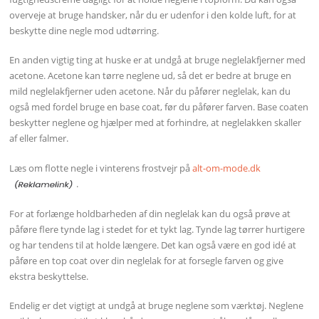
overveje at bruge handsker, når du er udenfor i den kolde luft, for at
beskytte dine negle mod udtørring.
En anden vigtig ting at huske er at undgå at bruge neglelakfjerner med
acetone. Acetone kan tørre neglene ud, så det er bedre at bruge en
mild neglelakfjerner uden acetone. Når du påfører neglelak, kan du
også med fordel bruge en base coat, før du påfører farven. Base coaten
beskytter neglene og hjælper med at forhindre, at neglelakken skaller
af eller falmer.
Læs om flotte negle i vinterens frostvejr på
alt-om-mode.dk
.
For at forlænge holdbarheden af din neglelak kan du også prøve at
påføre flere tynde lag i stedet for et tykt lag. Tynde lag tørrer hurtigere
og har tendens til at holde længere. Det kan også være en god idé at
påføre en top coat over din neglelak for at forsegle farven og give
ekstra beskyttelse.
Endelig er det vigtigt at undgå at bruge neglene som værktøj. Neglene