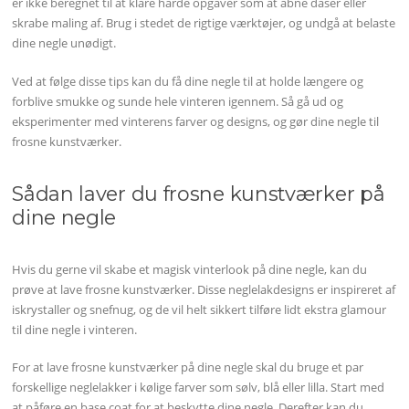
er ikke beregnet til at klare hårde opgaver som at åbne dåser eller
skrabe maling af. Brug i stedet de rigtige værktøjer, og undgå at belaste
dine negle unødigt.
Ved at følge disse tips kan du få dine negle til at holde længere og
forblive smukke og sunde hele vinteren igennem. Så gå ud og
eksperimenter med vinterens farver og designs, og gør dine negle til
frosne kunstværker.
Sådan laver du frosne kunstværker på
dine negle
Hvis du gerne vil skabe et magisk vinterlook på dine negle, kan du
prøve at lave frosne kunstværker. Disse neglelakdesigns er inspireret af
iskrystaller og snefnug, og de vil helt sikkert tilføre lidt ekstra glamour
til dine negle i vinteren.
For at lave frosne kunstværker på dine negle skal du bruge et par
forskellige neglelakker i kølige farver som sølv, blå eller lilla. Start med
at påføre en base coat for at beskytte dine negle. Derefter kan du