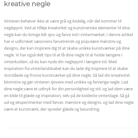
kreative negle
Vinteren behøver ikke at være grå og kedelig, når det kommer til
neglepynt. Ved at tilføje kreativitet og kunstneriske elementer til dine
negle kan du bringe lidt sjov og farve ind i vintermørket. I denne artikel
har vi udforsket sæsonens farvetrends og populære mønstre og
designs, der kan inspirere dig til at skabe unikke kunstværker på dine
negle. Vi har også delt tips til at få dine negle til at holde længere i
vinterkulden, så du kan nyde din neglepynt i længere tid. Med
inspiration fra vinterlandskabet kan du lade dig inspirere til at skabe
storslåede og frosne kunstværker på dine negle. Så lad din kreativitet
blomstre og gør vinteren sjovere med unikke og farverige negle. Lad
dine negle være et udtryk for din personlighed og stil, og lad dem være
en kilde til glæde og inspiration, selv på de koldeste vinterdage. Så gå
ud og eksperimenter med farver, mønstre og designs, og lad dine negle
være et kunstværk, der spreder glæde og beundring.