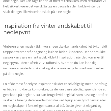
dine negle. Det kan tage lidt tid at mestre teknikken, men resultatet vil
helt sikkert være det værd. Så tag en pause fra den kolde vinter og
skab dit eget lille vinterlandskab på dine negle.
Inspiration fra vinterlandskabet til
neglepynt
Vinteren er en magisk tid, hvor sneen dækker landskabet i et tykt hvidt
tæppe, træerne står nøgne og kulden bider i kinderne. Denne smukke
sæson kan være en fantastisk kilde til inspiration, når det kommer til
neglepynt. I dette afsnit vil vi udforske, hvordan du kan lade dig
inspirere af vinterlandskabet og skabe unikke og frosne kunstværker
på dine negle.
En af de mest åbenlyse inspirationskilder er selvfølgelig sneen. Snefnug
er både smukke og komplekse, og de kan være utroligt spændende at
genskabe på neglene. Du kan bruge hvid neglelak som base og derefter
skabe de fine og detaljerede mønstre ved hjælp af en tynd pensel eller
en neglelakpen i forskellige nuancer af blå. Dette giver et elegant og