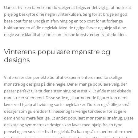
Uanset hvilken farvetrend du vælger at følge, er det vigtigt at huske at
pleje og beskytte dine negle i vinterkulden. Sørg for at bruge en god
base coat for at undgå misfarvning og en top coat for at forlænge
holdbarheden af din neglelak. Med de rigtige farver og pleje vil dine
negle være klar til at skinne som frosne kunstværker i vinterkulden.
Vinterens populære mønstre og
designs
Vinteren er den perfekte tid til at eksperimentere med forskellige
mønstre og designs på dine negle. Der er mange populære valg, der
passer perfekt til årstidens stemning og æstetik. Et af de mest elskede
mønstre er snemænd. Disse søde og charmerende figurer kan nemt
laves ved hjælp af hvide og sorte neglelakker. Du kan også tilføje små
detaljer som gulerødder til næser og farverige tørklæder for at gøre
dem endnu mere festlige. Et andet populært mønster er snefnug. Disse
delikate og symmetriske designs kan laves med hjælp fra en tynd
pensel og en sølv eller hvid neglelak. Du kan også eksperimentere med