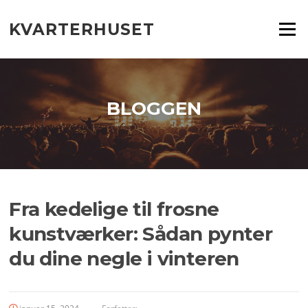
Spring
til
KVARTERHUSET
Menu
indhold
BLOGGEN
Fra kedelige til frosne
kunstværker: Sådan pynter
du dine negle i vinteren