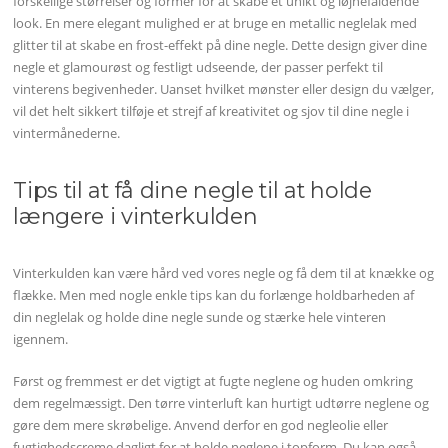
forskellige størrelser og former for at skabe et unikt og iøjnefaldende
look. En mere elegant mulighed er at bruge en metallic neglelak med
glitter til at skabe en frost-effekt på dine negle. Dette design giver dine
negle et glamourøst og festligt udseende, der passer perfekt til
vinterens begivenheder. Uanset hvilket mønster eller design du vælger,
vil det helt sikkert tilføje et strejf af kreativitet og sjov til dine negle i
vintermånederne.
Tips til at få dine negle til at holde
længere i vinterkulden
Vinterkulden kan være hård ved vores negle og få dem til at knække og
flække. Men med nogle enkle tips kan du forlænge holdbarheden af
din neglelak og holde dine negle sunde og stærke hele vinteren
igennem.
Først og fremmest er det vigtigt at fugte neglene og huden omkring
dem regelmæssigt. Den tørre vinterluft kan hurtigt udtørre neglene og
gøre dem mere skrøbelige. Anvend derfor en god negleolie eller
fugtighedscreme dagligt for at holde neglene i topform. Du kan også