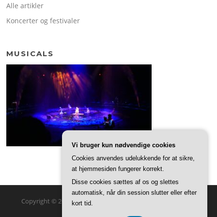
Alle artikler
Koncerter og festivaler
MUSICALS
Vi bruger kun nødvendige cookies
Cookies anvendes udelukkende for at sikre,
at hjemmesiden fungerer korrekt.
Disse cookies sættes af os og slettes
automatisk, når din session slutter eller efter
Copyright © 2026 Kvarterhuset. Alle rettigheder forbeholdes.
kort tid.