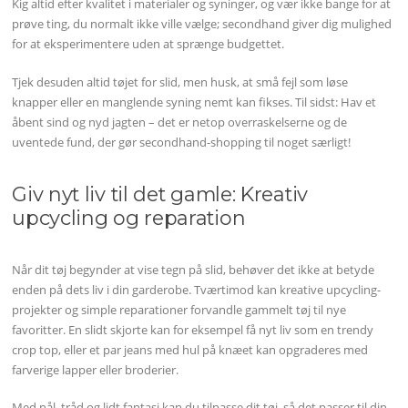
Kig altid efter kvalitet i materialer og syninger, og vær ikke bange for at
prøve ting, du normalt ikke ville vælge; secondhand giver dig mulighed
for at eksperimentere uden at sprænge budgettet.
Tjek desuden altid tøjet for slid, men husk, at små fejl som løse
knapper eller en manglende syning nemt kan fikses. Til sidst: Hav et
åbent sind og nyd jagten – det er netop overraskelserne og de
uventede fund, der gør secondhand-shopping til noget særligt!
Giv nyt liv til det gamle: Kreativ
upcycling og reparation
Når dit tøj begynder at vise tegn på slid, behøver det ikke at betyde
enden på dets liv i din garderobe. Tværtimod kan kreative upcycling-
projekter og simple reparationer forvandle gammelt tøj til nye
favoritter. En slidt skjorte kan for eksempel få nyt liv som en trendy
crop top, eller et par jeans med hul på knæet kan opgraderes med
farverige lapper eller broderier.
Med nål, tråd og lidt fantasi kan du tilpasse dit tøj, så det passer til din