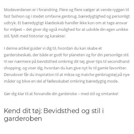
Modeverdenen er i forandring. Flere og flere vælger at vende ryggen til
fast fashion og i stedet omfavne genbrug, bæredygtighed og personligt
udtryk. Et bæredygtigt klædeskab handler ikke kun om at tage ansvar
for miljøet – det giver dig også mulighed for at udvikle din egen unikke
stil, fyldt med historier og karakter.
I denne artikel guider vi dig til, hvordan du kan skabe et
garderobeskab, der både er godt for planeten og for din personlige stil.
Vi ser nærmere på bevidsthed omkring dit tøj, giver tips til secondhand
shopping, og viser dig, hvordan du kan give nyt liv til gamle favoritter.
Derudover får du inspiration til at mikse og matche genbrugstøj på nye
måder og blive en del af fællesskabet omkring bæredygtig mode.
Gør dig klar til at forvandle din garderobe – med stil og omtanke!
Kend dit tøj: Bevidsthed og stil i
garderoben