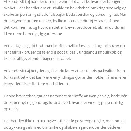
At kende sit tøj handler om mere end blot at vide, hvad der hænger i
skabet – det handler om at udvikle en bevidsthed omkring sine valg og
skabe en personlig stil, der afspejler både værdier og personlighed. Når
du begynder at tænke over, hvilke materialer dit tøj er lavet af, hvor
det kommer fra, og hvordan det er blevet produceret, åbner du døren
til en mere bæredygtig garderobe.
Ved at tage dig tid til at mærke efter, hvilke farver, snit og teksturer du
rent faktisk bruger og føler dig godt tilpas i, undgår du impulskøb og
tøj, der alligevel ender bagerst i skabet.
At kende sit tøj betyder også, at du lærer at sætte pris på kvalitet frem
for kvantitet – det kan være en yndlingsskjorte, der holder i årevis, eller
jeans, der bliver flottere med alderen.
Denne bevidsthed gør det nemmere at træffe ansvarlige valg, både når
du køber nyt og genbrug, fordi du ved, hvad der virkelig passer til dig
og dit liv.
Det handler ikke om at opgive stil eller følge strenge regler, men om at
udtrykke sig selv med omtanke og skabe en garderobe, der både er