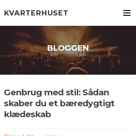
Spring
til
KVARTERHUSET
Menu
indhold
BLOGGEN
Genbrug med stil: Sådan
skaber du et bæredygtigt
klædeskab