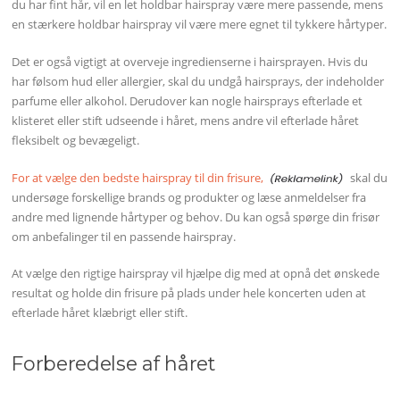
du har fint hår, vil en let holdbar hairspray være mere passende, mens
en stærkere holdbar hairspray vil være mere egnet til tykkere hårtyper.
Det er også vigtigt at overveje ingredienserne i hairsprayen. Hvis du
har følsom hud eller allergier, skal du undgå hairsprays, der indeholder
parfume eller alkohol. Derudover kan nogle hairsprays efterlade et
klisteret eller stift udseende i håret, mens andre vil efterlade håret
fleksibelt og bevægeligt.
For at vælge den bedste hairspray til din frisure,
skal du
undersøge forskellige brands og produkter og læse anmeldelser fra
andre med lignende hårtyper og behov. Du kan også spørge din frisør
om anbefalinger til en passende hairspray.
At vælge den rigtige hairspray vil hjælpe dig med at opnå det ønskede
resultat og holde din frisure på plads under hele koncerten uden at
efterlade håret klæbrigt eller stift.
Forberedelse af håret