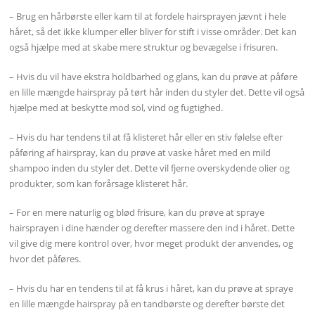
– Brug en hårbørste eller kam til at fordele hairsprayen jævnt i hele
håret, så det ikke klumper eller bliver for stift i visse områder. Det kan
også hjælpe med at skabe mere struktur og bevægelse i frisuren.
– Hvis du vil have ekstra holdbarhed og glans, kan du prøve at påføre
en lille mængde hairspray på tørt hår inden du styler det. Dette vil også
hjælpe med at beskytte mod sol, vind og fugtighed.
– Hvis du har tendens til at få klisteret hår eller en stiv følelse efter
påføring af hairspray, kan du prøve at vaske håret med en mild
shampoo inden du styler det. Dette vil fjerne overskydende olier og
produkter, som kan forårsage klisteret hår.
– For en mere naturlig og blød frisure, kan du prøve at spraye
hairsprayen i dine hænder og derefter massere den ind i håret. Dette
vil give dig mere kontrol over, hvor meget produkt der anvendes, og
hvor det påføres.
– Hvis du har en tendens til at få krus i håret, kan du prøve at spraye
en lille mængde hairspray på en tandbørste og derefter børste det