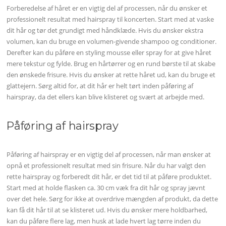
Forberedelse af håret er en vigtig del af processen, når du ønsker et
professionelt resultat med hairspray til koncerten. Start med at vaske
dit hår og tør det grundigt med håndklæde. Hvis du ønsker ekstra
volumen, kan du bruge en volumen-givende shampoo og conditioner.
Derefter kan du påføre en styling mousse eller spray for at give håret
mere tekstur og fylde. Brug en hårtørrer og en rund børste til at skabe
den ønskede frisure. Hvis du ønsker at rette håret ud, kan du bruge et
glattejern. Sørg altid for, at dit hår er helt tørt inden påføring af
hairspray, da det ellers kan blive klisteret og svært at arbejde med.
Påføring af hairspray
Påføring af hairspray er en vigtig del af processen, når man ønsker at
opnå et professionelt resultat med sin frisure. Når du har valgt den
rette hairspray og forberedt dit hår, er det tid til at påføre produktet.
Start med at holde flasken ca. 30 cm væk fra dit hår og spray jævnt
over det hele. Sørg for ikke at overdrive mængden af produkt, da dette
kan få dit hår til at se klisteret ud. Hvis du ønsker mere holdbarhed,
kan du påføre flere lag, men husk at lade hvert lag tørre inden du