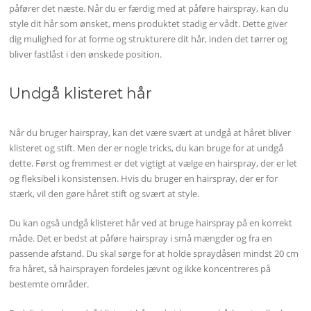
påfører det næste. Når du er færdig med at påføre hairspray, kan du
style dit hår som ønsket, mens produktet stadig er vådt. Dette giver
dig mulighed for at forme og strukturere dit hår, inden det tørrer og
bliver fastlåst i den ønskede position.
Undgå klisteret hår
Når du bruger hairspray, kan det være svært at undgå at håret bliver
klisteret og stift. Men der er nogle tricks, du kan bruge for at undgå
dette. Først og fremmest er det vigtigt at vælge en hairspray, der er let
og fleksibel i konsistensen. Hvis du bruger en hairspray, der er for
stærk, vil den gøre håret stift og svært at style.
Du kan også undgå klisteret hår ved at bruge hairspray på en korrekt
måde. Det er bedst at påføre hairspray i små mængder og fra en
passende afstand. Du skal sørge for at holde spraydåsen mindst 20 cm
fra håret, så hairsprayen fordeles jævnt og ikke koncentreres på
bestemte områder.