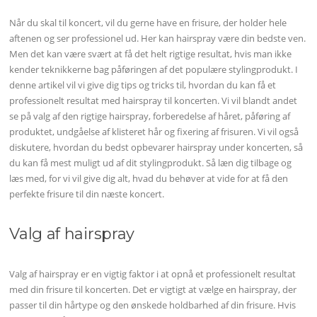
Når du skal til koncert, vil du gerne have en frisure, der holder hele
aftenen og ser professionel ud. Her kan hairspray være din bedste ven.
Men det kan være svært at få det helt rigtige resultat, hvis man ikke
kender teknikkerne bag påføringen af det populære stylingprodukt. I
denne artikel vil vi give dig tips og tricks til, hvordan du kan få et
professionelt resultat med hairspray til koncerten. Vi vil blandt andet
se på valg af den rigtige hairspray, forberedelse af håret, påføring af
produktet, undgåelse af klisteret hår og fixering af frisuren. Vi vil også
diskutere, hvordan du bedst opbevarer hairspray under koncerten, så
du kan få mest muligt ud af dit stylingprodukt. Så læn dig tilbage og
læs med, for vi vil give dig alt, hvad du behøver at vide for at få den
perfekte frisure til din næste koncert.
Valg af hairspray
Valg af hairspray er en vigtig faktor i at opnå et professionelt resultat
med din frisure til koncerten. Det er vigtigt at vælge en hairspray, der
passer til din hårtype og den ønskede holdbarhed af din frisure. Hvis