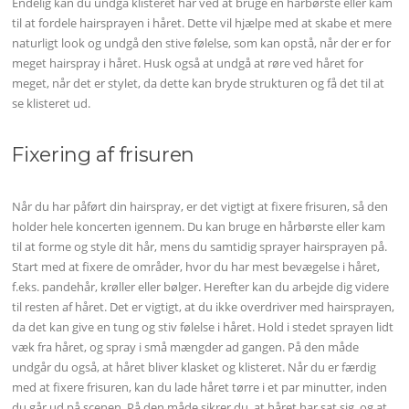
Endelig kan du undgå klisteret hår ved at bruge en hårbørste eller kam
til at fordele hairsprayen i håret. Dette vil hjælpe med at skabe et mere
naturligt look og undgå den stive følelse, som kan opstå, når der er for
meget hairspray i håret. Husk også at undgå at røre ved håret for
meget, når det er stylet, da dette kan bryde strukturen og få det til at
se klisteret ud.
Fixering af frisuren
Når du har påført din hairspray, er det vigtigt at fixere frisuren, så den
holder hele koncerten igennem. Du kan bruge en hårbørste eller kam
til at forme og style dit hår, mens du samtidig sprayer hairsprayen på.
Start med at fixere de områder, hvor du har mest bevægelse i håret,
f.eks. pandehår, krøller eller bølger. Herefter kan du arbejde dig videre
til resten af håret. Det er vigtigt, at du ikke overdriver med hairsprayen,
da det kan give en tung og stiv følelse i håret. Hold i stedet sprayen lidt
væk fra håret, og spray i små mængder ad gangen. På den måde
undgår du også, at håret bliver klasket og klisteret. Når du er færdig
med at fixere frisuren, kan du lade håret tørre i et par minutter, inden
du går ud på scenen. På den måde sikrer du, at håret har sat sig, og at