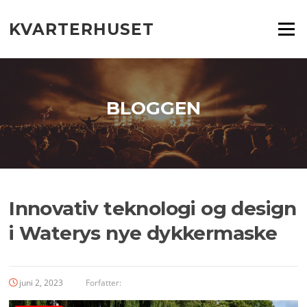
Spring
til
KVARTERHUSET
Menu
indhold
BLOGGEN
Innovativ teknologi og design
i Waterys nye dykkermaske
juni 2, 2023
Forfatter: