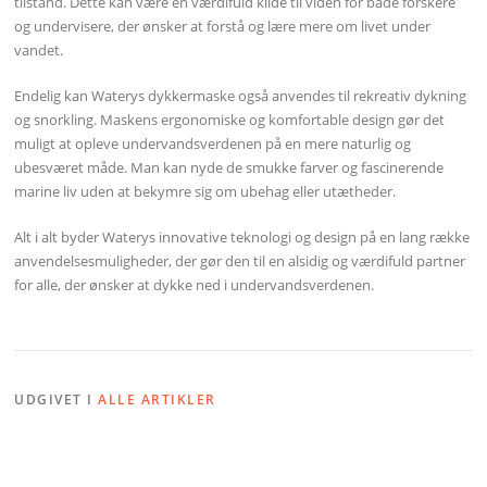
tilstand. Dette kan være en værdifuld kilde til viden for både forskere
og undervisere, der ønsker at forstå og lære mere om livet under
vandet.
Endelig kan Waterys dykkermaske også anvendes til rekreativ dykning
og snorkling. Maskens ergonomiske og komfortable design gør det
muligt at opleve undervandsverdenen på en mere naturlig og
ubesværet måde. Man kan nyde de smukke farver og fascinerende
marine liv uden at bekymre sig om ubehag eller utætheder.
Alt i alt byder Waterys innovative teknologi og design på en lang række
anvendelsesmuligheder, der gør den til en alsidig og værdifuld partner
for alle, der ønsker at dykke ned i undervandsverdenen.
UDGIVET I
ALLE ARTIKLER