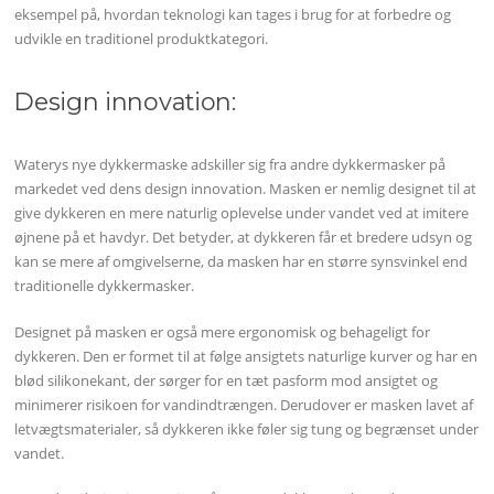
eksempel på, hvordan teknologi kan tages i brug for at forbedre og
udvikle en traditionel produktkategori.
Design innovation:
Waterys nye dykkermaske adskiller sig fra andre dykkermasker på
markedet ved dens design innovation. Masken er nemlig designet til at
give dykkeren en mere naturlig oplevelse under vandet ved at imitere
øjnene på et havdyr. Det betyder, at dykkeren får et bredere udsyn og
kan se mere af omgivelserne, da masken har en større synsvinkel end
traditionelle dykkermasker.
Designet på masken er også mere ergonomisk og behageligt for
dykkeren. Den er formet til at følge ansigtets naturlige kurver og har en
blød silikonekant, der sørger for en tæt pasform mod ansigtet og
minimerer risikoen for vandindtrængen. Derudover er masken lavet af
letvægtsmaterialer, så dykkeren ikke føler sig tung og begrænset under
vandet.