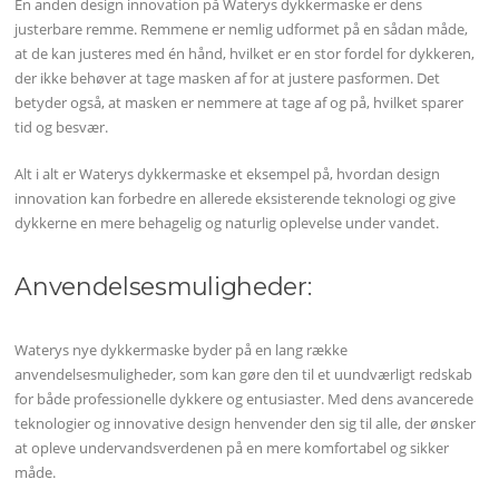
En anden design innovation på Waterys dykkermaske er dens
justerbare remme. Remmene er nemlig udformet på en sådan måde,
at de kan justeres med én hånd, hvilket er en stor fordel for dykkeren,
der ikke behøver at tage masken af for at justere pasformen. Det
betyder også, at masken er nemmere at tage af og på, hvilket sparer
tid og besvær.
Alt i alt er Waterys dykkermaske et eksempel på, hvordan design
innovation kan forbedre en allerede eksisterende teknologi og give
dykkerne en mere behagelig og naturlig oplevelse under vandet.
Anvendelsesmuligheder:
Waterys nye dykkermaske byder på en lang række
anvendelsesmuligheder, som kan gøre den til et uundværligt redskab
for både professionelle dykkere og entusiaster. Med dens avancerede
teknologier og innovative design henvender den sig til alle, der ønsker
at opleve undervandsverdenen på en mere komfortabel og sikker
måde.