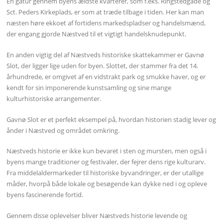
En gåtur gennem byens ældste kvarterer, som f.eks. Ringstedgade og
Sct. Peders Kirkeplads, er som at træde tilbage i tiden. Her kan man
næsten høre ekkoet af fortidens markedspladser og handelsmænd,
der engang gjorde Næstved til et vigtigt handelsknudepunkt.
En anden vigtig del af Næstveds historiske skattekammer er Gavnø
Slot, der ligger lige uden for byen. Slottet, der stammer fra det 14.
århundrede, er omgivet af en vidstrakt park og smukke haver, og er
kendt for sin imponerende kunstsamling og sine mange
kulturhistoriske arrangementer.
Gavnø Slot er et perfekt eksempel på, hvordan historien stadig lever og
ånder i Næstved og området omkring.
Næstveds historie er ikke kun bevaret i sten og mursten, men også i
byens mange traditioner og festivaler, der fejrer dens rige kulturarv.
Fra middelaldermarkeder til historiske byvandringer, er der utallige
måder, hvorpå både lokale og besøgende kan dykke ned i og opleve
byens fascinerende fortid.
Gennem disse oplevelser bliver Næstveds historie levende og