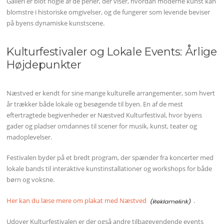
Galleri er blot nogle af de perler, der viser, hvordan moderne kunst kan
blomstre i historiske omgivelser, og de fungerer som levende beviser
på byens dynamiske kunstscene.
Kulturfestivaler og Lokale Events: Årlige
Højdepunkter
Næstved er kendt for sine mange kulturelle arrangementer, som hvert
år trækker både lokale og besøgende til byen. En af de mest
eftertragtede begivenheder er Næstved Kulturfestival, hvor byens
gader og pladser omdannes til scener for musik, kunst, teater og
madoplevelser.
Festivalen byder på et bredt program, der spænder fra koncerter med
lokale bands til interaktive kunstinstallationer og workshops for både
børn og voksne.
Her kan du læse mere om plakat med Næstved
.
Udover Kulturfestivalen er der også andre tilbagevendende events