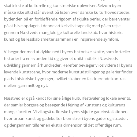
skattekiste af kulturelle og kunstneriske oplevelser. Selvom byen
måske ikke altid står øverst på listen over danske kulturhovedstæder,
byder den på en forbløffende rigdom af skjulte perler, der bare venter
på at blive opdaget. I denne artikel vil vi tage dig med på en rejse
gennem Næstveds mangfoldige kulturelle landskab, hvor historie,
kunst og fællesskab smelter sammen i en inspirerende symfoni.
Vi begynder med at dykke ned i byens historiske skatte, som fortæller
historier fra en svunden tid og giver et unikt indblik i Næstveds
udvikling gennem århundreder. Herefter bevæger vi os videre til byens
levende kunstscene, hvor moderne kunstudstillinger og gallerier finder
plads i historiske bygninger, hvilket skaber en fascinerende kontrast
mellem gammelt og nyt.
Næstved er også kendt for sine årlige kulturfestivaler og lokale events,
der samler borgere og besøgende i fejring af kunstens og kulturens
mange facetter. Vi vil også udforske byens skjulte gadeinstallationer,
hvor urban kunst og gadekultur blomstrer i byens gader og stræder,
og derigennem tilfører en ekstra dimension til det offentlige rum.