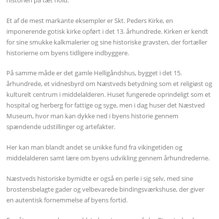
Et af de mest markante eksempler er Skt. Peders Kirke, en
imponerende gotisk kirke opført i det 13. århundrede. Kirken er kendt
for sine smukke kalkmalerier og sine historiske gravsten, der fortæller
historierne om byens tidligere indbyggere.
På samme måde er det gamle Helligåndshus, bygget i det 15.
århundrede, et vidnesbyrd om Næstveds betydning som et religiøst og
kulturelt centrum i middelalderen. Huset fungerede oprindeligt som et
hospital og herberg for fattige og syge, men i dag huser det Næstved
Museum, hvor man kan dykke ned i byens historie gennem
spændende udstillinger og artefakter.
Her kan man blandt andet se unikke fund fra vikingetiden og
middelalderen samt lære om byens udvikling gennem århundrederne.
Næstveds historiske bymidte er også en perle i sig selv, med sine
brostensbelagte gader og velbevarede bindingsværkshuse, der giver
en autentisk fornemmelse af byens fortid.