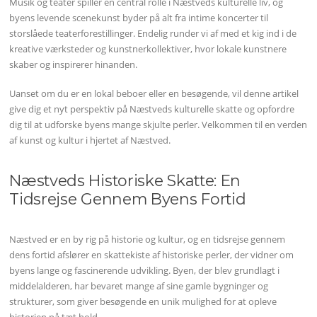
Musik og teater spiller en central rolle i Næstveds kulturelle liv, og
byens levende scenekunst byder på alt fra intime koncerter til
storslåede teaterforestillinger. Endelig runder vi af med et kig ind i de
kreative værksteder og kunstnerkollektiver, hvor lokale kunstnere
skaber og inspirerer hinanden.
Uanset om du er en lokal beboer eller en besøgende, vil denne artikel
give dig et nyt perspektiv på Næstveds kulturelle skatte og opfordre
dig til at udforske byens mange skjulte perler. Velkommen til en verden
af kunst og kultur i hjertet af Næstved.
Næstveds Historiske Skatte: En
Tidsrejse Gennem Byens Fortid
Næstved er en by rig på historie og kultur, og en tidsrejse gennem
dens fortid afslører en skattekiste af historiske perler, der vidner om
byens lange og fascinerende udvikling. Byen, der blev grundlagt i
middelalderen, har bevaret mange af sine gamle bygninger og
strukturer, som giver besøgende en unik mulighed for at opleve
historien på tæt hold.