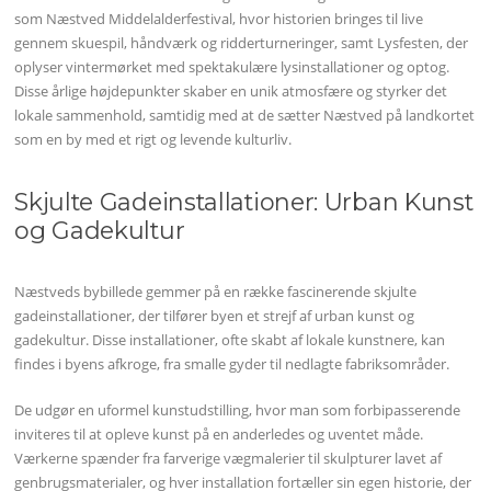
som Næstved Middelalderfestival, hvor historien bringes til live
gennem skuespil, håndværk og ridderturneringer, samt Lysfesten, der
oplyser vintermørket med spektakulære lysinstallationer og optog.
Disse årlige højdepunkter skaber en unik atmosfære og styrker det
lokale sammenhold, samtidig med at de sætter Næstved på landkortet
som en by med et rigt og levende kulturliv.
Skjulte Gadeinstallationer: Urban Kunst
og Gadekultur
Næstveds bybillede gemmer på en række fascinerende skjulte
gadeinstallationer, der tilfører byen et strejf af urban kunst og
gadekultur. Disse installationer, ofte skabt af lokale kunstnere, kan
findes i byens afkroge, fra smalle gyder til nedlagte fabriksområder.
De udgør en uformel kunstudstilling, hvor man som forbipasserende
inviteres til at opleve kunst på en anderledes og uventet måde.
Værkerne spænder fra farverige vægmalerier til skulpturer lavet af
genbrugsmaterialer, og hver installation fortæller sin egen historie, der