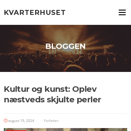
Spring
til
KVARTERHUSET
Menu
indhold
BLOGGEN
Kultur og kunst: Oplev
næstveds skjulte perler
august 19, 2024
Forfatter: