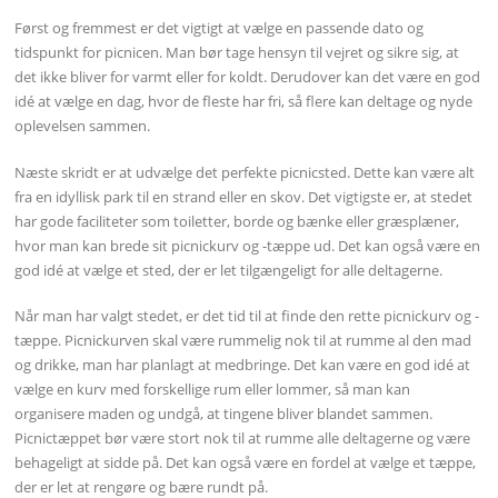
Først og fremmest er det vigtigt at vælge en passende dato og
tidspunkt for picnicen. Man bør tage hensyn til vejret og sikre sig, at
det ikke bliver for varmt eller for koldt. Derudover kan det være en god
idé at vælge en dag, hvor de fleste har fri, så flere kan deltage og nyde
oplevelsen sammen.
Næste skridt er at udvælge det perfekte picnicsted. Dette kan være alt
fra en idyllisk park til en strand eller en skov. Det vigtigste er, at stedet
har gode faciliteter som toiletter, borde og bænke eller græsplæner,
hvor man kan brede sit picnickurv og -tæppe ud. Det kan også være en
god idé at vælge et sted, der er let tilgængeligt for alle deltagerne.
Når man har valgt stedet, er det tid til at finde den rette picnickurv og -
tæppe. Picnickurven skal være rummelig nok til at rumme al den mad
og drikke, man har planlagt at medbringe. Det kan være en god idé at
vælge en kurv med forskellige rum eller lommer, så man kan
organisere maden og undgå, at tingene bliver blandet sammen.
Picnictæppet bør være stort nok til at rumme alle deltagerne og være
behageligt at sidde på. Det kan også være en fordel at vælge et tæppe,
der er let at rengøre og bære rundt på.