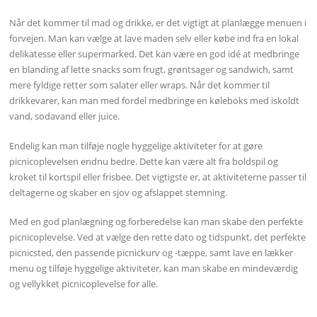
Når det kommer til mad og drikke, er det vigtigt at planlægge menuen i
forvejen. Man kan vælge at lave maden selv eller købe ind fra en lokal
delikatesse eller supermarked. Det kan være en god idé at medbringe
en blanding af lette snacks som frugt, grøntsager og sandwich, samt
mere fyldige retter som salater eller wraps. Når det kommer til
drikkevarer, kan man med fordel medbringe en køleboks med iskoldt
vand, sodavand eller juice.
Endelig kan man tilføje nogle hyggelige aktiviteter for at gøre
picnicoplevelsen endnu bedre. Dette kan være alt fra boldspil og
kroket til kortspil eller frisbee. Det vigtigste er, at aktiviteterne passer til
deltagerne og skaber en sjov og afslappet stemning.
Med en god planlægning og forberedelse kan man skabe den perfekte
picnicoplevelse. Ved at vælge den rette dato og tidspunkt, det perfekte
picnicsted, den passende picnickurv og -tæppe, samt lave en lækker
menu og tilføje hyggelige aktiviteter, kan man skabe en mindeværdig
og vellykket picnicoplevelse for alle.