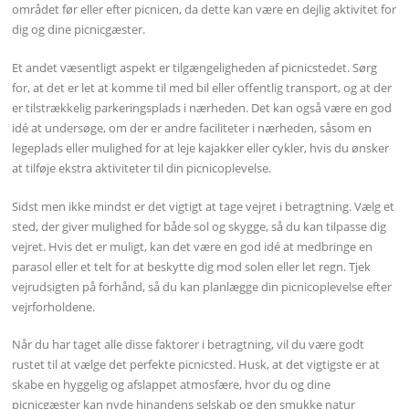
området før eller efter picnicen, da dette kan være en dejlig aktivitet for
dig og dine picnicgæster.
Et andet væsentligt aspekt er tilgængeligheden af picnicstedet. Sørg
for, at det er let at komme til med bil eller offentlig transport, og at der
er tilstrækkelig parkeringsplads i nærheden. Det kan også være en god
idé at undersøge, om der er andre faciliteter i nærheden, såsom en
legeplads eller mulighed for at leje kajakker eller cykler, hvis du ønsker
at tilføje ekstra aktiviteter til din picnicoplevelse.
Sidst men ikke mindst er det vigtigt at tage vejret i betragtning. Vælg et
sted, der giver mulighed for både sol og skygge, så du kan tilpasse dig
vejret. Hvis det er muligt, kan det være en god idé at medbringe en
parasol eller et telt for at beskytte dig mod solen eller let regn. Tjek
vejrudsigten på forhånd, så du kan planlægge din picnicoplevelse efter
vejrforholdene.
Når du har taget alle disse faktorer i betragtning, vil du være godt
rustet til at vælge det perfekte picnicsted. Husk, at det vigtigste er at
skabe en hyggelig og afslappet atmosfære, hvor du og dine
picnicgæster kan nyde hinandens selskab og den smukke natur