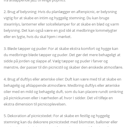
2. Brug af belysning: Hvis du planlægger en aftenpicnic, er belysning
vigtig for at skabe en intim og hyggelig stemning. Du kan bruge
stearinlys, lanterner eller solcellelamper for at skabe en blød og varm
belysning. Det kan også være en god idé at medbringe lommelygter
eller en lygte, hvis du skal hjem i mørket.
3. Bløde tæpper og puder: For at skabe ekstra komfort og hygge kan
du medbringe bløde tæpper og puder. Det gør det mere behageligt at
sidde på jorden og slappe af. Vælg tæpper og puder i farver og
mønstre, der passer til din picnicstil og skaber den ønskede atmosfære.
4. Brug af duftlys eller æteriske olier: Duft kan være med til at skabe en
behagelig og afslappende atmosfære. Medbring duftlys eller æteriske
olier med en mild og behagelig duft, som du kan placere rundt omkring
på picnickurven eller i nærheden af, hvor I sidder. Det vil tilføje en
ekstra dimension til picnicoplevelsen.
5. Dekoration af picnicstedet: For at skabe en festlig og hyggelig
stemning kan du dekorere picnicstedet med blomster, balloner eller