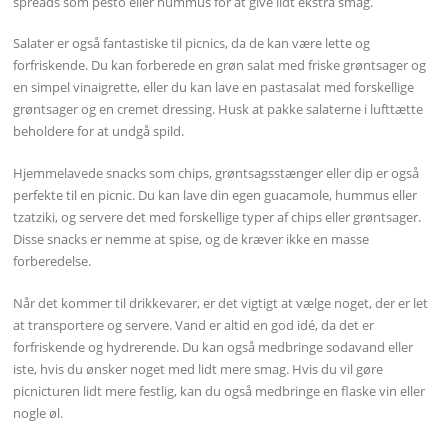
spreads som pesto eller hummus for at give lidt ekstra smag.
Salater er også fantastiske til picnics, da de kan være lette og
forfriskende. Du kan forberede en grøn salat med friske grøntsager og
en simpel vinaigrette, eller du kan lave en pastasalat med forskellige
grøntsager og en cremet dressing. Husk at pakke salaterne i lufttætte
beholdere for at undgå spild.
Hjemmelavede snacks som chips, grøntsagsstænger eller dip er også
perfekte til en picnic. Du kan lave din egen guacamole, hummus eller
tzatziki, og servere det med forskellige typer af chips eller grøntsager.
Disse snacks er nemme at spise, og de kræver ikke en masse
forberedelse.
Når det kommer til drikkevarer, er det vigtigt at vælge noget, der er let
at transportere og servere. Vand er altid en god idé, da det er
forfriskende og hydrerende. Du kan også medbringe sodavand eller
iste, hvis du ønsker noget med lidt mere smag. Hvis du vil gøre
picnicturen lidt mere festlig, kan du også medbringe en flaske vin eller
nogle øl.