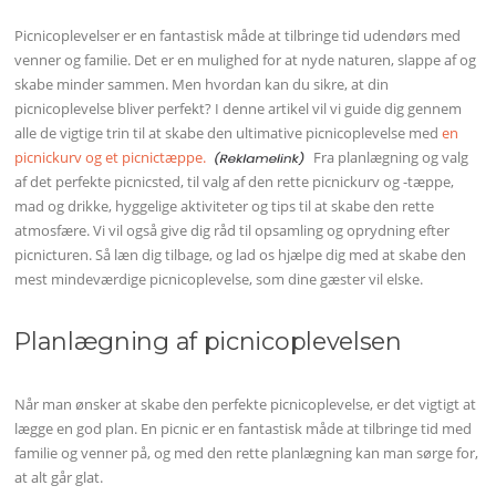
Picnicoplevelser er en fantastisk måde at tilbringe tid udendørs med
venner og familie. Det er en mulighed for at nyde naturen, slappe af og
skabe minder sammen. Men hvordan kan du sikre, at din
picnicoplevelse bliver perfekt? I denne artikel vil vi guide dig gennem
alle de vigtige trin til at skabe den ultimative picnicoplevelse med
en
picnickurv og et picnictæppe.
Fra planlægning og valg
af det perfekte picnicsted, til valg af den rette picnickurv og -tæppe,
mad og drikke, hyggelige aktiviteter og tips til at skabe den rette
atmosfære. Vi vil også give dig råd til opsamling og oprydning efter
picnicturen. Så læn dig tilbage, og lad os hjælpe dig med at skabe den
mest mindeværdige picnicoplevelse, som dine gæster vil elske.
Planlægning af picnicoplevelsen
Når man ønsker at skabe den perfekte picnicoplevelse, er det vigtigt at
lægge en god plan. En picnic er en fantastisk måde at tilbringe tid med
familie og venner på, og med den rette planlægning kan man sørge for,
at alt går glat.