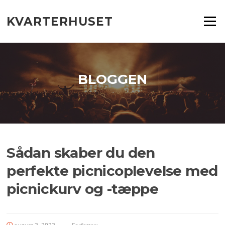
Spring
til
KVARTERHUSET
Menu
indhold
BLOGGEN
Sådan skaber du den
perfekte picnicoplevelse med
picnickurv og -tæppe