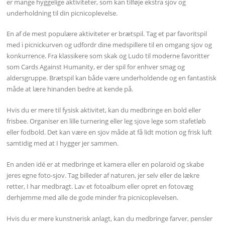
er mange hyggelige aktiviteter, som kan tilføje ekstra sjov og
underholdning til din picnicoplevelse.
En af de mest populære aktiviteter er brætspil. Tag et par favoritspil
med i picnickurven og udfordr dine medspillere til en omgang sjov og
konkurrence. Fra klassikere som skak og Ludo til moderne favoritter
som Cards Against Humanity, er der spil for enhver smag og
aldersgruppe. Brætspil kan både være underholdende og en fantastisk
måde at lære hinanden bedre at kende på.
Hvis du er mere til fysisk aktivitet, kan du medbringe en bold eller
frisbee. Organiser en lille turnering eller leg sjove lege som stafetløb
eller fodbold. Det kan være en sjov måde at få lidt motion og frisk luft
samtidig med at I hygger jer sammen.
En anden idé er at medbringe et kamera eller en polaroid og skabe
jeres egne foto-sjov. Tag billeder af naturen, jer selv eller de lækre
retter, I har medbragt. Lav et fotoalbum eller opret en fotovæg
derhjemme med alle de gode minder fra picnicoplevelsen.
Hvis du er mere kunstnerisk anlagt, kan du medbringe farver, pensler