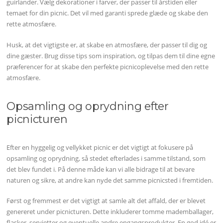
guirlander. Vælg dekorationer i farver, der passer til årstiden eller
temaet for din picnic. Det vil med garanti sprede glæde og skabe den
rette atmosfære.
Husk, at det vigtigste er, at skabe en atmosfære, der passer til dig og
dine gæster. Brug disse tips som inspiration, og tilpas dem til dine egne
præferencer for at skabe den perfekte picnicoplevelse med den rette
atmosfære.
Opsamling og oprydning efter
picnicturen
Efter en hyggelig og vellykket picnic er det vigtigt at fokusere på
opsamling og oprydning, så stedet efterlades i samme tilstand, som
det blev fundet i. På denne måde kan vi alle bidrage til at bevare
naturen og sikre, at andre kan nyde det samme picnicsted i fremtiden.
Først og fremmest er det vigtigt at samle alt det affald, der er blevet
genereret under picnicturen. Dette inkluderer tomme mademballager,
flasker, servietter og eventuelle andre engangsprodukter. En god idé er