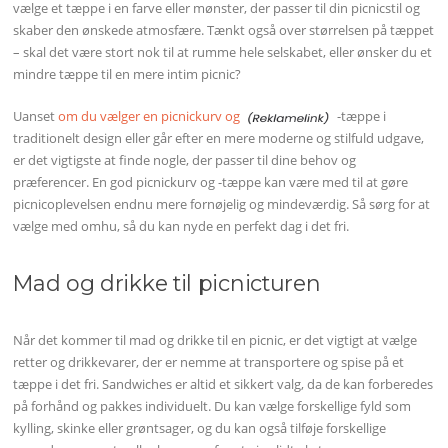
vælge et tæppe i en farve eller mønster, der passer til din picnicstil og
skaber den ønskede atmosfære. Tænkt også over størrelsen på tæppet
– skal det være stort nok til at rumme hele selskabet, eller ønsker du et
mindre tæppe til en mere intim picnic?
Uanset
om du vælger en picnickurv og
-tæppe i
traditionelt design eller går efter en mere moderne og stilfuld udgave,
er det vigtigste at finde nogle, der passer til dine behov og
præferencer. En god picnickurv og -tæppe kan være med til at gøre
picnicoplevelsen endnu mere fornøjelig og mindeværdig. Så sørg for at
vælge med omhu, så du kan nyde en perfekt dag i det fri.
Mad og drikke til picnicturen
Når det kommer til mad og drikke til en picnic, er det vigtigt at vælge
retter og drikkevarer, der er nemme at transportere og spise på et
tæppe i det fri. Sandwiches er altid et sikkert valg, da de kan forberedes
på forhånd og pakkes individuelt. Du kan vælge forskellige fyld som
kylling, skinke eller grøntsager, og du kan også tilføje forskellige