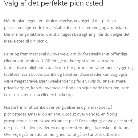
Valg af det perfekte picnicsted
Når du planlægger en picnicoplevelse, er valget af det perfekte
picnicsted afgørende for at skabe den rette stemning og atmosfære.
Der er mange faktorer, der skal tages i betragtning, når du vælger det
ideelle sted til din picnic.
Først og fremmest skal du overveje, om du foretrækker et offentligt
eller privat picnicsted. Offentlige parker og strande kan være
fantastiske muligheder, da de ofte har grønne områder med skygge og
faciliteter som borde, bænke og toiletter. Disse steder kan dog også
være meget travle, især i weekender og ferier. Hvis du ønsker mere
privatliv og ro, kan du overveje at finde en skjult perle i naturen, som
f.eks. en skov, en sø eller en bakketop.
Næste trin er at tænke over omgivelserne og landskabet på
picnicstedet. Ønsker du en smuk udsigt over vandet, en frodig
græsplæne eller en skovomkranset plet? Det er vigtigt at vælge et sted,
der passer til dine præferencer og den stemning, du ønsker at skabe.
Overvej også, om der er mulighed for at gå en tur eller udforske