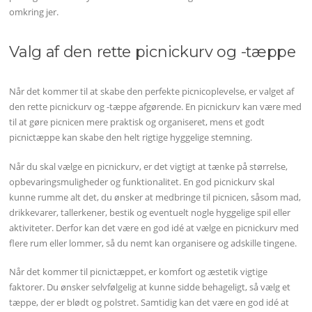
omkring jer.
Valg af den rette picnickurv og -tæppe
Når det kommer til at skabe den perfekte picnicoplevelse, er valget af
den rette picnickurv og -tæppe afgørende. En picnickurv kan være med
til at gøre picnicen mere praktisk og organiseret, mens et godt
picnictæppe kan skabe den helt rigtige hyggelige stemning.
Når du skal vælge en picnickurv, er det vigtigt at tænke på størrelse,
opbevaringsmuligheder og funktionalitet. En god picnickurv skal
kunne rumme alt det, du ønsker at medbringe til picnicen, såsom mad,
drikkevarer, tallerkener, bestik og eventuelt nogle hyggelige spil eller
aktiviteter. Derfor kan det være en god idé at vælge en picnickurv med
flere rum eller lommer, så du nemt kan organisere og adskille tingene.
Når det kommer til picnictæppet, er komfort og æstetik vigtige
faktorer. Du ønsker selvfølgelig at kunne sidde behageligt, så vælg et
tæppe, der er blødt og polstret. Samtidig kan det være en god idé at