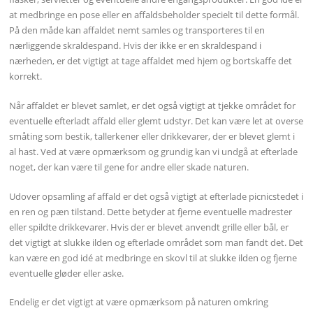
at medbringe en pose eller en affaldsbeholder specielt til dette formål.
På den måde kan affaldet nemt samles og transporteres til en
nærliggende skraldespand. Hvis der ikke er en skraldespand i
nærheden, er det vigtigt at tage affaldet med hjem og bortskaffe det
korrekt.
Når affaldet er blevet samlet, er det også vigtigt at tjekke området for
eventuelle efterladt affald eller glemt udstyr. Det kan være let at overse
småting som bestik, tallerkener eller drikkevarer, der er blevet glemt i
al hast. Ved at være opmærksom og grundig kan vi undgå at efterlade
noget, der kan være til gene for andre eller skade naturen.
Udover opsamling af affald er det også vigtigt at efterlade picnicstedet i
en ren og pæn tilstand. Dette betyder at fjerne eventuelle madrester
eller spildte drikkevarer. Hvis der er blevet anvendt grille eller bål, er
det vigtigt at slukke ilden og efterlade området som man fandt det. Det
kan være en god idé at medbringe en skovl til at slukke ilden og fjerne
eventuelle gløder eller aske.
Endelig er det vigtigt at være opmærksom på naturen omkring