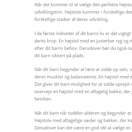
Når det kommer til at vælge den perfekte højstol t
udviklingstrin. Højstole kommer i forskellige des
forskellige stadier af deres udvikling.
I de første måneder af dit barns liv er det vigtigt
deres krop. En højstol med en justerbar ryg og na
efter dit barns behov. Derudover bør du også ov
dit barn sikkert på plads.
Når dit barn begynder at lære at sidde op selv, 
deres muskler og balanceevne. En højstol med en
Det giver dit barn mulighed for at sidde oprejst 
overveje en højstol med en aftagelig bakke, der 
familien.
Når dit barn når toddler-alderen og begynder at sp
Højstole med aftagelige sæder og bakker, der ka
Derudover kan det være en god idé at vælge en h