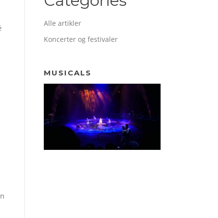
Categories
Alle artikler
é
Koncerter og festivaler
MUSICALS
en