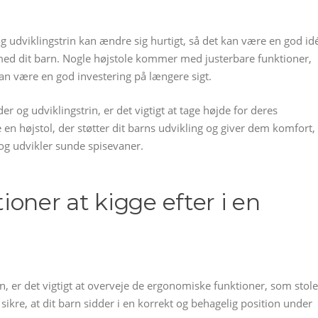
og udviklingstrin kan ændre sig hurtigt, så det kan være en god id
 med dit barn. Nogle højstole kommer med justerbare funktioner,
 kan være en god investering på længere sigt.
er og udviklingstrin, er det vigtigt at tage højde for deres
en højstol, der støtter dit barns udvikling og giver dem komfort,
 og udvikler sunde spisevaner.
oner at kigge efter i en
arn, er det vigtigt at overveje de ergonomiske funktioner, som stol
 sikre, at dit barn sidder i en korrekt og behagelig position under