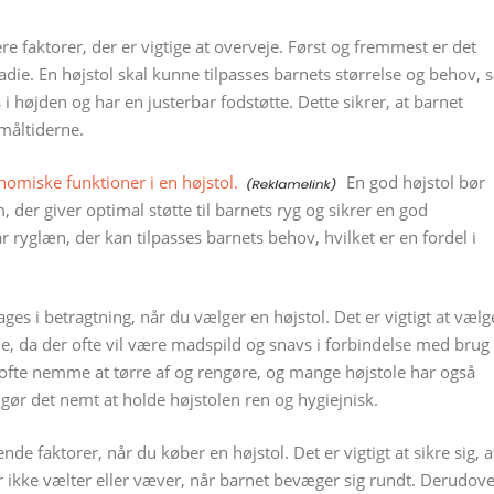
lere faktorer, der er vigtige at overveje. Først og fremmest er det
adie. En højstol skal kunne tilpasses barnets størrelse og behov, 
s i højden og har en justerbar fodstøtte. Dette sikrer, at barnet
måltiderne.
onomiske funktioner i en højstol.
En god højstol bør
er giver optimal støtte til barnets ryg og sikrer en god
ar ryglæn, der kan tilpasses barnets behov, hvilket er en fordel i
ges i betragtning, når du vælger en højstol. Det er vigtigt at vælg
de, da der ofte vil være madspild og snavs i forbindelse med brug
r ofte nemme at tørre af og rengøre, og mange højstole har også
gør det nemt at holde højstolen ren og hygiejnisk.
nde faktorer, når du køber en højstol. Det er vigtigt at sikre sig, a
er ikke vælter eller væver, når barnet bevæger sig rundt. Derudov