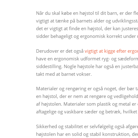
Når du skal købe en højstol til dit barn, er der f
vigtigt at tænke på barnets alder og udviklingsst
det er vigtigt at finde en højstol, der kan justere
sidder behageligt og ergonomisk korrekt under 
Derudover er det også
vigtigt at kigge efter erg
have en ergonomisk udformet ryg- og sædeform, d
siddestilling. Nogle højstole har også en justerb
takt med at barnet vokser.
Materialer og rengøring er også noget, der bør ta
en højstol, der er nem at rengøre og vedligehol
af højstolen. Materialer som plastik og metal e
aftagelige og vaskbare sæder og betræk, hvilket 
Sikkerhed og stabilitet er selvfølgelig også afgøre
højstolen har en solid og stabil konstruktion, d