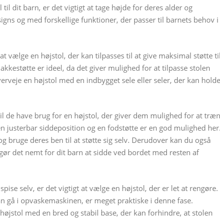
il dit barn, er det vigtigt at tage højde for deres alder og
igns og med forskellige funktioner, der passer til barnets behov i
 at vælge en højstol, der kan tilpasses til at give maksimal støtte ti
kkestøtte er ideel, da det giver mulighed for at tilpasse stolen
erveje en højstol med en indbygget sele eller seler, der kan hold
vil de have brug for en højstol, der giver dem mulighed for at træ
 justerbar siddeposition og en fodstøtte er en god mulighed her
og bruge deres ben til at støtte sig selv. Derudover kan du også
gør det nemt for dit barn at sidde ved bordet med resten af
ise selv, er det vigtigt at vælge en højstol, der er let at rengøre.
n gå i opvaskemaskinen, er meget praktiske i denne fase.
øjstol med en bred og stabil base, der kan forhindre, at stolen