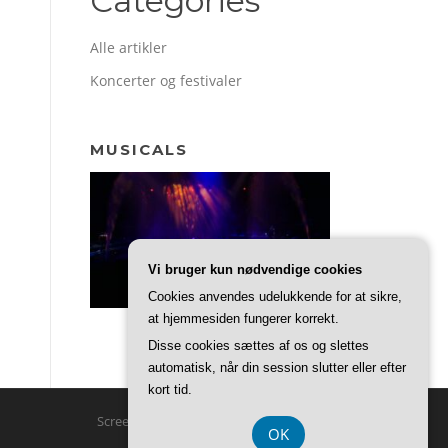
Categories
Alle artikler
Koncerter og festivaler
MUSICALS
Vi bruger kun nødvendige cookies
Cookies anvendes udelukkende for at sikre,
at hjemmesiden fungerer korrekt.
Disse cookies sættes af os og slettes
automatisk, når din session slutter eller efter
kort tid.
Screenr parallax theme
af FameThemes
OK