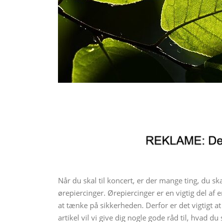
Når du skal til koncert, er der mange ting, du ska
ørepiercinger. Ørepiercinger er en vigtig del a
at tænke på sikkerheden. Derfor er det vigtigt at
artikel vil vi give dig nogle gode råd til, hvad du